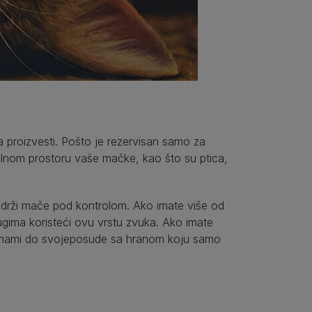
proizvesti. Pošto je rezervisan samo za
zuelnom prostoru vaše mačke, kao što su ptica,
 drži mače pod kontrolom. Ako imate više od
ugima koristeći ovu vrstu zvuka. Ako imate
namami do svojeposude sa hranom koju samo