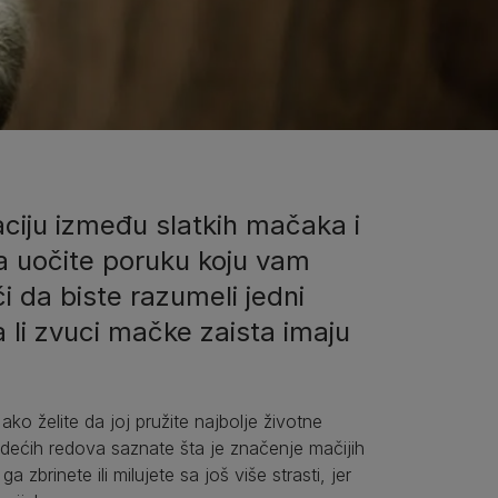
ciju između slatkih mačaka i
a uočite poruku koju vam
eči da biste razumeli jedni
 li zvuci mačke zaista imaju
 želite da joj pružite najbolje životne
edećih redova saznate šta je značenje mačijih
zbrinete ili milujete sa još više strasti, jer