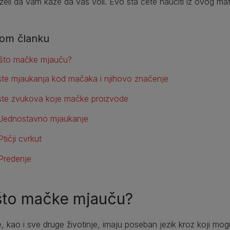
eli da vam kaže da vas voli. Evo šta ćete naučiti iz ovog mate
om članku
što mačke mjauču?
ste mjaukanja kod mačaka i njihovo značenje
ste zvukova koje mačke proizvode
Jednostavno mjaukanje
Ptičji cvrkut
Predenje
što mačke mjauču?
 kao i sve druge životinje, imaju poseban jezik kroz koji mo