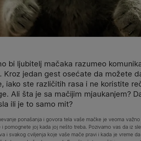
o bi ljubitelj mačaka razumeo komunika
di. Kroz jedan gest osećate da možete d
e, iako ste različitih rasa i ne koristite r
e. Ali šta je sa mačijim mjaukanjem? Da
la ili je to samo mit?
vanje ponašanja i govora tela vaše mačke je veoma važno ako
 i pomognete joj kada joj nešto treba. Pozivamo vas da iz sl
a i svakog cviljenja koje vaše mače pravi i kada je vreme da ga 