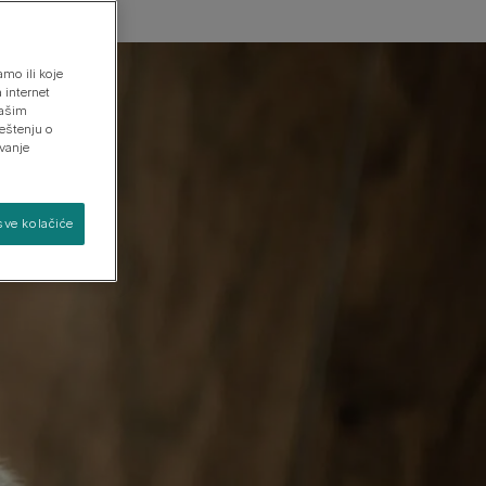
mo ili koje
Pronađite svog psa
Pronađite svoju mačku
 internet
našim
eštenju o
avanje
sve kolačiće