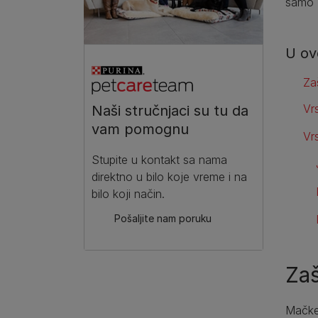
samo ž
U ov
Za
Vr
Naši stručnjaci su tu da
vam pomognu
Vr
Stupite u kontakt sa nama
direktno u bilo koje vreme i na
bilo koji način.
Pošaljite nam poruku
Za
Mačke,