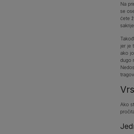
Na pri
se ose
ćete ž
sakrij
Takođe
jer je
ako jo
dugo m
Nedost
trago
Vr
Ako st
pročit
Jed