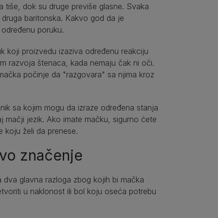
a tiše, dok su druge previše glasne. Svaka
a druga baritonska. Kakvo god da je
 određenu poruku.
 koji proizvedu izaziva određenu reakciju
om razvoja štenaca, kada nemaju čak ni oči.
mačka počinje da "razgovara" sa njima kroz
čnik sa kojim mogu da izraze određena stanja
j mačji jezik. Ako imate mačku, sigurno ćete
 koju želi da prenese.
ovo značenje
ti, a dva glavna razloga zbog kojih bi mačka
etvoriti u naklonost ili bol koju oseća potrebu