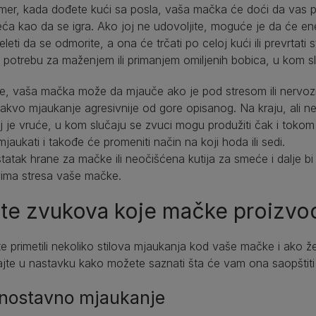
mer, kada dođete kući sa posla, vaša mačka će doći da vas p
ća kao da se igra. Ako joj ne udovoljite, moguće je da će en
eleti da se odmorite, a ona će trčati po celoj kući ili prevrt
e potrebu za maženjem ili primanjem omiljenih bobica, u kom slu
, vaša mačka može da mjauče ako je pod stresom ili nervozna
 takvo mjaukanje agresivnije od gore opisanog. Na kraju, ali
j je vruće, u kom slučaju se zvuci mogu produžiti čak i tok
jaukati i takođe će promeniti način na koji hoda ili sedi.
atak hrane za mačke ili neočišćena kutija za smeće i dalje b
vima stresa vaše mačke.
ste zvukova koje mačke proizvo
e primetili nekoliko stilova mjaukanja kod vaše mačke i ako želi
ajte u nastavku kako možete saznati šta će vam ona saopštiti
nostavno mjaukanje