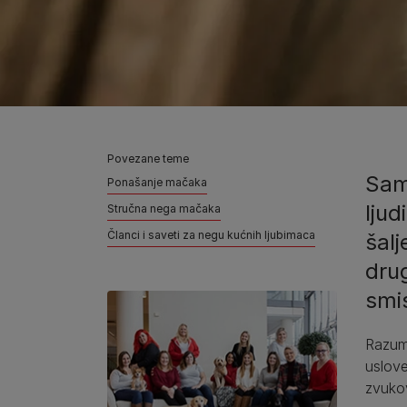
Povezane teme
Sam
Ponašanje mačaka
lju
Stručna nega mačaka
Članci i saveti za negu kućnih ljubimaca
šalj
drug
smis
Razume
uslove
zvukov