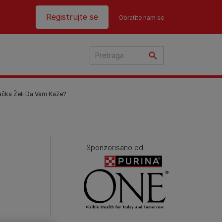
Header top
Registrujte se
Obratite nam se
ačka Želi Da Vam Kaže?
ama
Sponzorisano od
ku
ama