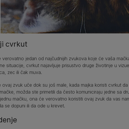
ji cvrkut
 verovatno jedan od najčudnijih zvukova koje će vaša mačka 
e situacije, cvrkut najavljuje prisustvo druge životinje u vi
ca, zec ili čak muva.
ovaj zvuk uče dok su još male, kada majka koristi cvrkut da
mačke, možda ste primetili da često komuniciraju jedne sa dr
jednu mačku, ona će verovatno koristiti ovaj zvuk da vas 
a se dopuni ili da ode u krevet.
denje