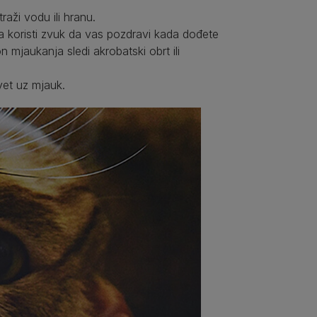
ži vodu ili hranu.
 koristi zvuk da vas pozdravi kada dođete
mjaukanja sledi akrobatski obrt ili
vet uz mjauk.