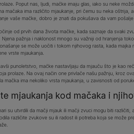
rolaze. Poput nas, ljudi, mačke imaju glas, iako su neke možd
a mačaka ima različito mjaukanje, pri čemu su neka oštrija, 
anje vaše mačke, dobro je znati da pokušava da vam pošalje
činje od prvih dana života mačke, kada saznaje da svaki zvuk
 Njena pažnja i naklonost mnogo su važniji od hranjenja tok
našanje se može uočiti i tokom njihovog rasta, kada majka 
ene vrste mjaukanja.
avši punoletstvo, mačke nastavljaju da mjauču što je kao re
oja prolaze. Na ovaj način one privlače našu pažnju, kroz ova
da mačka ima nekoliko vrsta mjaukanja, u zavisnosti od poruke
te mjaukanja kod mačaka i njih
nari su utvrdili da mačji mjauk ili mačji zvuci mogu biti različi
odila različite zvukove su ili radost ili potreba koja se može pr
aže.