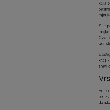
koja p
pasmin
mjauk
Sve po
majke.
Ovo po
određ
Dostig
kroz k
znati 
Vrs
Veteri
proizv
da isk