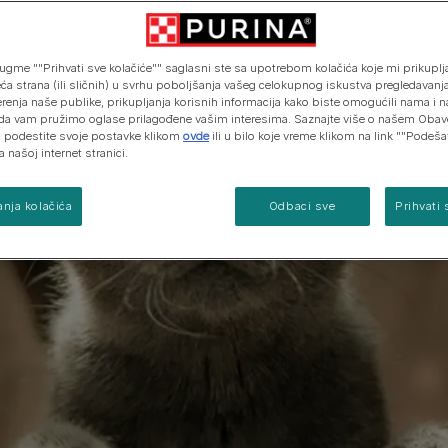
ugme ""Prihvati sve kolačiće"" saglasni ste sa upotrebom kolačića koje mi prikuplja
eća strana (ili sličnih) u svrhu poboljšanja vašeg celokupnog iskustva pregledavanja
erenja naše publike, prikupljanja korisnih informacija kako biste omogućili nama i 
da vam pružimo oglase prilagođene vašim interesima. Saznajte više o našem Obav
 i podestite svoje postavke klikom
ovde
ili u bilo koje vreme klikom na link ""Podeš
a našoj internet stranici.
nja kolačića
Odbaci sve
Prihvati 