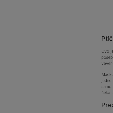
Ptič
Ovo je
posebn
veveri
Mačke 
jedne 
samo 
čeka d
Pre