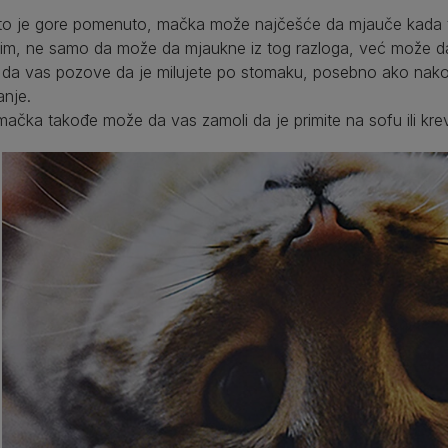
to je gore pomenuto, mačka može najčešće da mjauče kada tra
im, ne samo da može da mjaukne iz tog razloga, već može da
li da vas pozove da je milujete po stomaku, posebno ako nakon 
anje.
ačka takođe može da vas zamoli da je primite na sofu ili kre