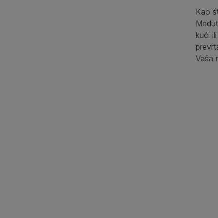
Kao š
Međut
kući i
prevrt
Vaša m