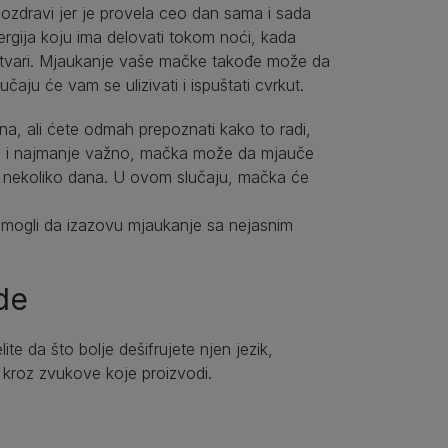
ozdravi jer je provela ceo dan sama i sada
ergija koju ima delovati tokom noći, kada
ati stvari. Mjaukanje vaše mačke takođe može da
čaju će vam se ulizivati i ispuštati cvrkut.
, ali ćete odmah prepoznati kako to radi,
 ne i najmanje važno, mačka može da mjauče
om nekoliko dana. U ovom slučaju, mačka će
i mogli da izazovu mjaukanje sa nejasnim
de
te da što bolje dešifrujete njen jezik,
 kroz zvukove koje proizvodi.