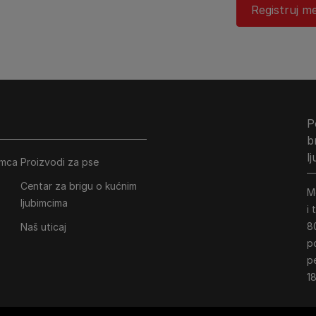
Registruj me
P
b
l
imca
Proizvodi za pse
Centar za brigu o kućnim
M
ljubimcima
i
8
Naš uticaj
p
p
18