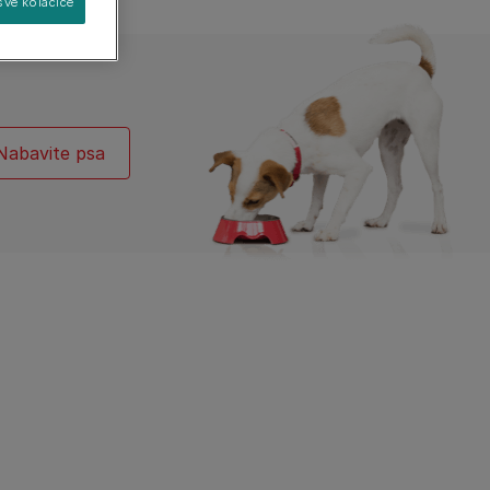
sve kolačiće
Pronađite svog psa
Pronađite svoju mačku
Nabavite psa