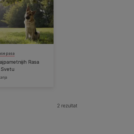
rase pasa
ajpametnijih Rasa
 Svetu
tanja
2 rezultat