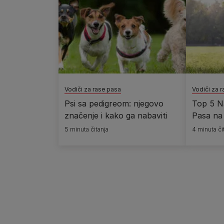
Vodiči za rase pasa
Vodiči za 
Psi sa pedigreom: njegovo
Top 5 N
značenje i kako ga nabaviti
Pasa na
5 minuta čitanja
4 minuta či