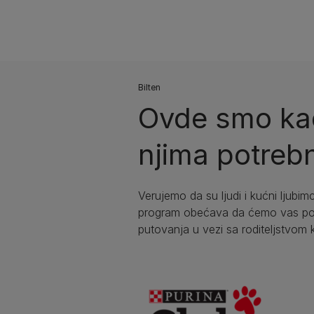
Bilten​
Ovde smo kad
njima potrebn
Verujemo da su ljudi i kućni ljubimc
program obećava da ćemo vas podr
putovanja u vezi sa roditeljstvom 