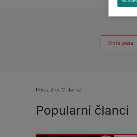
Podešava
Održivu budućnost
Velika
Purina vodi računa
Vrste pasa
Prikaz 2 od 2 članka
Popularni članci