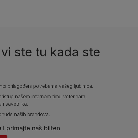
i ste tu kada ste
anci prilagođeni potrebama vašeg ljubimca.
pristup našem internom timu veterinara,
a i savetnika.
ponude naših brendova.
e i primajte naš bilten