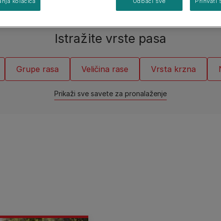
nja kolačića
Odbaci sve
Prihvati 
Istražite vrste pasa
Grupe rasa
Veličina rase
Vrsta krzna
Prikaži sve savete za pronalaženje