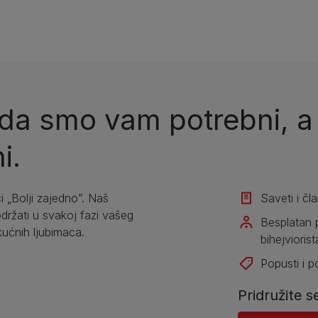
a smo vam potrebni, a v
i.
i „Bolji zajedno”. Naš
Saveti i čl
žati u svakoj fazi vašeg
Besplatan 
kućnih ljubimaca.
bihejviorist
Popusti i 
Pridružite s