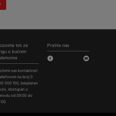
​
ozovite tim za
Pratite nas
rigu o kućnim
jubimcima
facebook
youtube
ožete nas kontaktirati
 telefonom na broj 0
00 000 100, besplatan
oziv, dostupan u
eriodu od 09:00 do
:00.