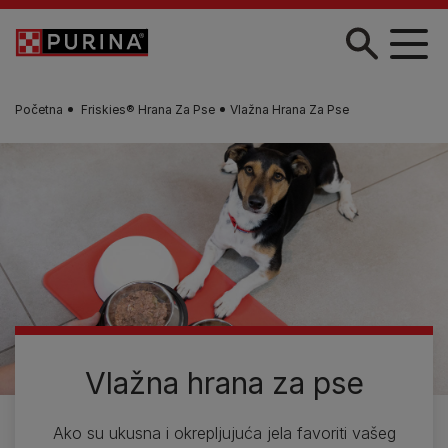
Skip to main content
Početna
Friskies® Hrana Za Pse​
Vlažna Hrana Za Pse
Vlažna hrana za pse
Ako su ukusna i okrepljujuća jela favoriti vašeg