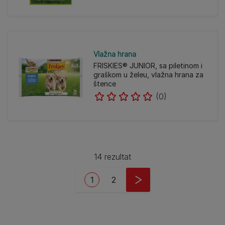
Vlažna hrana
FRISKIES® JUNIOR, sa piletinom i
graškom u želeu, vlažna hrana za
štence
(0)
14 rezultat
Pagination
Current page
Page
1
2