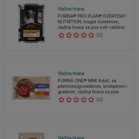
Vlažna hrana
PURINA® PRO PLAN® EVERYDAY
NUTRITION, bogat ćuretinom,
vlažna hrana za pse svih veličina
(0)
Vlažna hrana
PURINA ONE® MINI Adult, sa
piletinom/govedinom, krompirom i
graškom, vlažna hrana za pse
(0)
Vlažna hrana