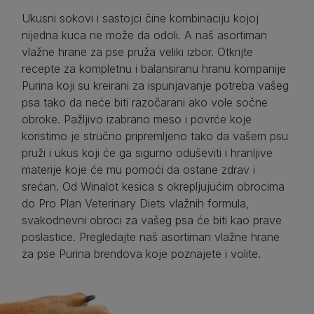
Ukusni sokovi i sastojci čine kombinaciju kojoj
nijedna kuca ne može da odoli. A naš asortiman
vlažne hrane za pse pruža veliki izbor. Otkrijte
recepte za kompletnu i balansiranu hranu kompanije
Purina koji su kreirani za ispunjavanje potreba vašeg
psa tako da neće biti razočarani ako vole sočne
obroke. Pažljivo izabrano meso i povrće koje
koristimo je stručno pripremljeno tako da vašem psu
pruži i ukus koji će ga sigurno oduševiti i hranljive
materije koje će mu pomoći da ostane zdrav i
srećan. Od Winalot kesica s okrepljujućim obrocima
do Pro Plan Veterinary Diets vlažnih formula,
svakodnevni obroci za vašeg psa će biti kao prave
poslastice. Pregledajte naš asortiman vlažne hrane
za pse Purina brendova koje poznajete i volite.