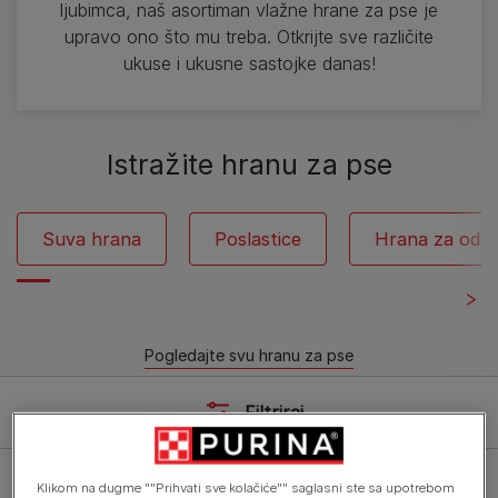
ljubimca, naš asortiman vlažne hrane za pse je
upravo ono što mu treba. Otkrijte sve različite
ukuse i ukusne sastojke danas!
Istražite hranu za pse
Suva hrana
Poslastice
Hrana za odra
Pogledajte svu hranu za pse
Filtriraj
Klikom na dugme ""Prihvati sve kolačiće"" saglasni ste sa upotrebom