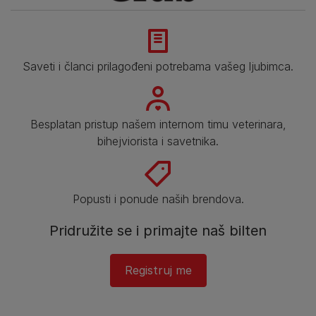
Saveti i članci prilagođeni potrebama vašeg ljubimca.
Besplatan pristup našem internom timu veterinara,
bihejviorista i savetnika.
Popusti i ponude naših brendova.
Pridružite se i primajte naš bilten
Registruj me​