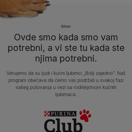
Bilten​
Ovde smo kada smo vam
potrebni, a vi ste tu kada ste
njima potrebni.
Verujemo da su ljudi i kućni ljubimci „Bolji zajedno”. Naš
program obećava da ćemo vas podržati u svakoj fazi
vašeg putovanja u vezi sa roditeljstvom kućnih
ljubimaca.