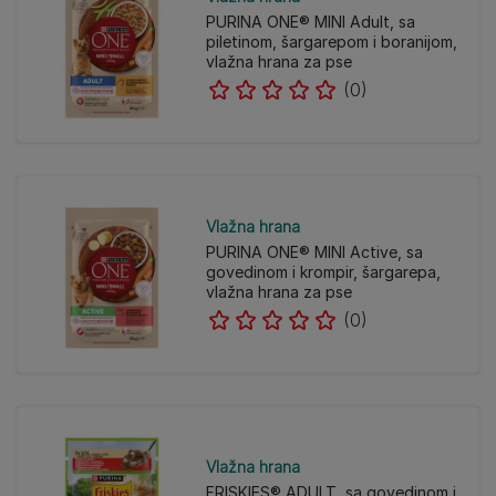
PURINA ONE® MINI Adult, sa
piletinom, šargarepom i boranijom,
vlažna hrana za pse
(0)
Vlažna hrana
PURINA ONE® MINI Active, sa
govedinom i krompir, šargarepa,
vlažna hrana za pse
(0)
Vlažna hrana
FRISKIES® ADULT, sa govedinom i