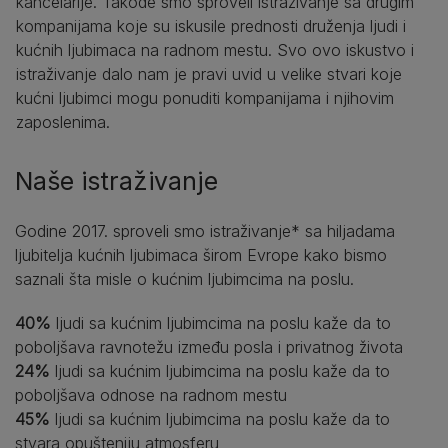
kancelarije. Takođe smo sproveli istraživanje sa drugim
kompanijama koje su iskusile prednosti druženja ljudi i
kućnih ljubimaca na radnom mestu. Svo ovo iskustvo i
istraživanje dalo nam je pravi uvid u velike stvari koje
kućni ljubimci mogu ponuditi kompanijama i njihovim
zaposlenima.
Naše istraživanje
Godine 2017. sproveli smo istraživanje* sa hiljadama
ljubitelja kućnih ljubimaca širom Evrope kako bismo
saznali šta misle o kućnim ljubimcima na poslu.
40%
ljudi sa kućnim ljubimcima na poslu kaže da to
poboljšava ravnotežu između posla i privatnog života
24%
ljudi sa kućnim ljubimcima na poslu kaže da to
poboljšava odnose na radnom mestu
45%
ljudi sa kućnim ljubimcima na poslu kaže da to
stvara opušteniju atmosferu