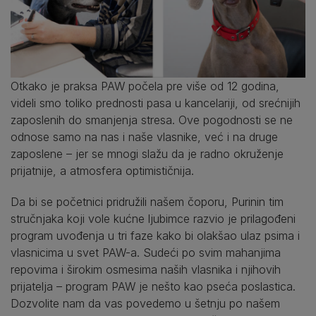
Otkako je praksa PAW počela pre više od 12 godina,
videli smo toliko prednosti pasa u kancelariji, od srećnijih
zaposlenih do smanjenja stresa. Ove pogodnosti se ne
odnose samo na nas i naše vlasnike, već i na druge
zaposlene – jer se mnogi slažu da je radno okruženje
prijatnije, a atmosfera optimističnija.
Da bi se početnici pridružili našem čoporu, Purinin tim
stručnjaka koji vole kućne ljubimce razvio je prilagođeni
program uvođenja u tri faze kako bi olakšao ulaz psima i
vlasnicima u svet PAW-a. Sudeći po svim mahanjima
repovima i širokim osmesima naših vlasnika i njihovih
prijatelja – program PAW je nešto kao pseća poslastica.
Dozvolite nam da vas povedemo u šetnju po našem