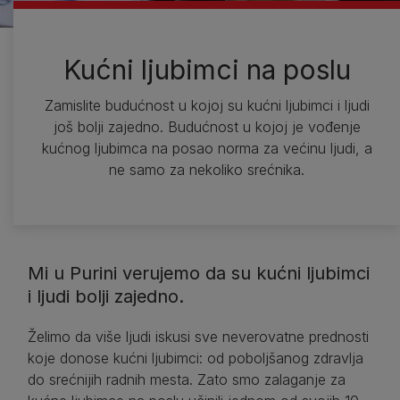
Kućni ljubimci na poslu
Zamislite budućnost u kojoj su kućni ljubimci i ljudi
još bolji zajedno. Budućnost u kojoj je vođenje
kućnog ljubimca na posao norma za većinu ljudi, a
ne samo za nekoliko srećnika.
Mi u Purini verujemo da su kućni ljubimci
i ljudi bolji zajedno.
Želimo da više ljudi iskusi sve neverovatne prednosti
koje donose kućni ljubimci: od poboljšanog zdravlja
do srećnijih radnih mesta. Zato smo zalaganje za