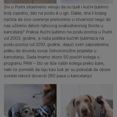
Svi u Purini strastveno veruju da su ljudi i kućni ljubimci
bolji zajedno, bilo na poslu ili u igri. Dakle, ima li boljeg
načina da ovo uverenje pretvorimo u stvarnost nego da
nas učinimo delom njihovog svakodnevnog života u
kancelariji? Praksa Kućni ljubimci na poslu postoji u Purini
od 2003. godine, a naša politika kućnih ljubimaca na
poslu postoji od 2010. godine, dajući svim zaposlenima
priliku da dovedu svoje četvoronožne prijatelje u
kancelariju. Sada imamo skoro 50 psećih kolega u
programu PAW – što se tiče naših kolega preko bare,
neki će pomisliti da laju kao ludi jer su pokušali da obore
svetski rekord dovevši 280 pasa u kancelariju!