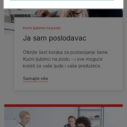
Kućni ljubimci na poslu
Ja sam poslodavac
Otkrijte šest koraka za postavljanje šeme
Kućni ljubimci na poslu – i sve moguće
koristi za vaše ljude i vaše preduzeće.
Saznajte više