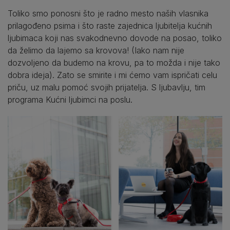
Toliko smo ponosni što je radno mesto naših vlasnika
prilagođeno psima i što raste zajednica ljubitelja kućnih
ljubimaca koji nas svakodnevno dovode na posao, toliko
da želimo da lajemo sa krovova! (Iako nam nije
dozvoljeno da budemo na krovu, pa to možda i nije tako
dobra ideja). Zato se smirite i mi ćemo vam ispričati celu
priču, uz malu pomoć svojih prijatelja. S ljubavlju, tim
programa Kućni ljubimci na poslu.