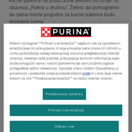
kućne ljubimce na poslu učinili jednom od svojih 10
obaveza „Purina u društvu”. Želimo da pomognemo
da radna mesta pogodna za kućne ljubimce budu
dostupna svima.
Otkrijte ovde kako da podesite sopstvenu šemu
Kućni ljubimci na poslu!
Klikom na dugme ""Prihvati sve kolačiće"" saglasni ste sa upotrebom
kolačića koje mi prikupljamo ili koje prikuplja treća strana (ili sličnih) u
svrhu poboljšanja vašeg celokupnog iskustva pregledavanja internet
Kućni ljubimci na poslu i najnovije informacije o
stranica, merenja naše publike, prikupljanja korisnih informacija kako
covid-u
biste omogućili nama i našim partnerima da vam pružimo oglase
prilagođene vašim interesima. Saznajte više o našem Obaveštenju o
privatnosti i podestite svoje postavke klikom
ovde
ili u bilo koje vreme
klikom na link ""Podešavanje kolačića"" na našoj internet stranici.
Podešavanja kolačića
Prihvati sve kolačiće
Odbaci sve