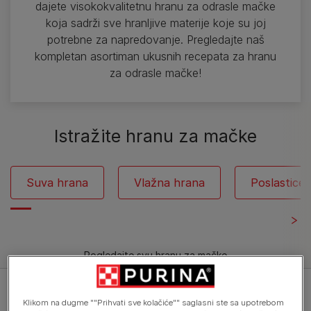
dajete visokokvalitetnu hranu za odrasle mačke
koja sadrži sve hranljive materije koje su joj
potrebne za napredovanje. Pregledajte naš
kompletan asortiman ukusnih recepata za hranu
za odrasle mačke!
Istražite hranu za mačke
Suva hrana
Vlažna hrana
Poslastice
Pogledajte svu hranu za mačke
Filtriraj
Klikom na dugme ""Prihvati sve kolačiće"" saglasni ste sa upotrebom