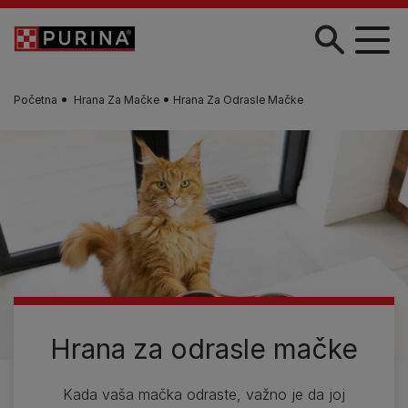
Skip to main content
Početna
Hrana Za Mačke
Hrana Za Odrasle Mačke
Hrana za odrasle mačke
Kada vaša mačka odraste, važno je da joj