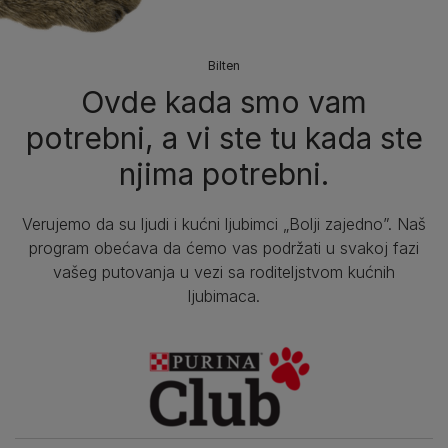
Bilten​
Ovde kada smo vam
potrebni, a vi ste tu kada ste
njima potrebni.
Verujemo da su ljudi i kućni ljubimci „Bolji zajedno”. Naš
program obećava da ćemo vas podržati u svakoj fazi
vašeg putovanja u vezi sa roditeljstvom kućnih
ljubimaca.