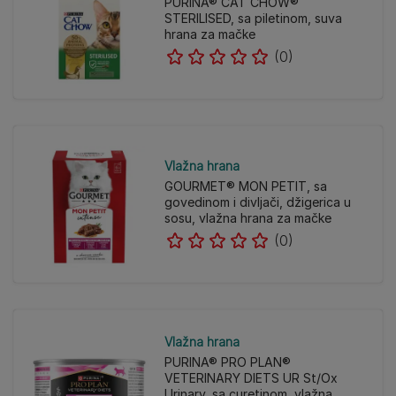
PURINA® CAT CHOW®
STERILISED, sa piletinom, suva
hrana za mačke
(0)
Vlažna hrana
GOURMET® MON PETIT, sa
govedinom i divljači, džigerica u
sosu, vlažna hrana za mačke
(0)
Vlažna hrana
PURINA® PRO PLAN®
VETERINARY DIETS UR St/Ox
Urinary, sa curetinom, vlažna