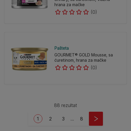
hrana za mačke
(0)
Pašteta
GOURMET® GOLD Mousse, sa
ćuretinom, hrana za mačke
(0)
88 rezultat
Pagination
Current page
Page
Page
Last page
1
2
3
…
8