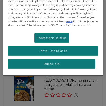
kolačića koje mi prikupljamo ili koje prikuplja treća strana (ili sličnih) u
svrhu poboljšanja vašeg celokupnog iskustva pregledavanja internet
stranica, merenja naše publike, prikupljanja korisnih informacija kako
biste omogućili nama i našim partnerima da vam pružimo oglase
prilagođene vašim interesima. Saznajte više o našem Obaveštenju o
privatnosti i podestite svoje postavke klikom
ovde
ili u bilo koje vreme
klikom na link ""Podešavanje kolačića"" na našoj internet stranici.
Suva hrana
FRISKIES® STERILIZED, sa lososom
i povrćem, suva hrana za mačke
Podešavanja kolačića
(0)
Prihvati sve kolačiće
Odbaci sve
Vlažna hrana
FELIX® SENSATIONS, sa piletinom
i šargarepom, vlažna hrana za
mačke
(0)