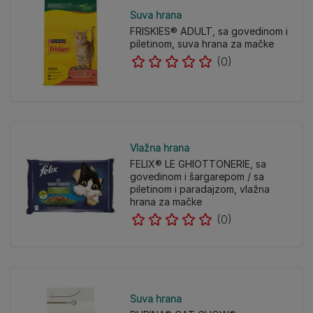
Suva hrana
FRISKIES® ADULT, sa govedinom i
piletinom, suva hrana za mačke
(0)
Vlažna hrana
FELIX® LE GHIOTTONERIE, sa
govedinom i šargarepom / sa
piletinom i paradajzom, vlažna
hrana za mačke
(0)
Suva hrana