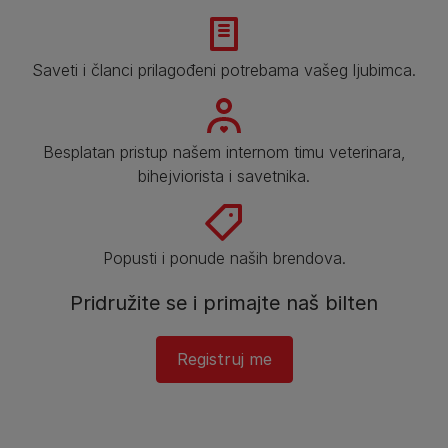
Saveti i članci prilagođeni potrebama vašeg ljubimca.
Besplatan pristup našem internom timu veterinara,
bihejviorista i savetnika.
Popusti i ponude naših brendova.
Pridružite se i primajte naš bilten
Registruj me​