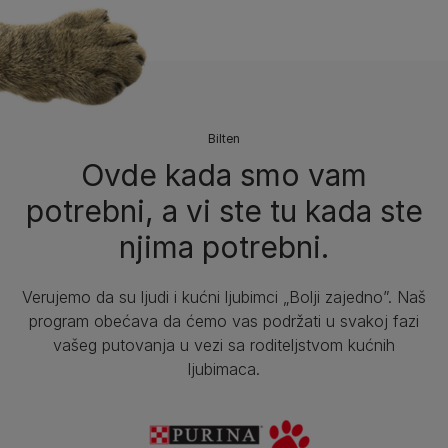
Bilten​
Ovde kada smo vam
potrebni, a vi ste tu kada ste
njima potrebni.
Verujemo da su ljudi i kućni ljubimci „Bolji zajedno”. Naš
program obećava da ćemo vas podržati u svakoj fazi
vašeg putovanja u vezi sa roditeljstvom kućnih
ljubimaca.