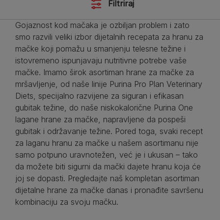
Filtriraj
Gojaznost kod mačaka je ozbiljan problem i zato
smo razvili veliki izbor dijetalnih recepata za hranu za
mačke koji pomažu u smanjenju telesne težine i
istovremeno ispunjavaju nutritivne potrebe vaše
mačke. Imamo širok asortiman hrane za mačke za
mršavljenje, od naše linije Purina Pro Plan Veterinary
Diets, specijalno razvijene za siguran i efikasan
gubitak težine, do naše niskokalorične Purina One
lagane hrane za mačke, napravljene da pospeši
gubitak i održavanje težine. Pored toga, svaki recept
za laganu hranu za mačke u našem asortimanu nije
samo potpuno uravnotežen, već je i ukusan – tako
da možete biti sigurni da mački dajete hranu koja će
joj se dopasti. Pregledajte naš kompletan asortiman
dijetalne hrane za mačke danas i pronađite savršenu
kombinaciju za svoju mačku.