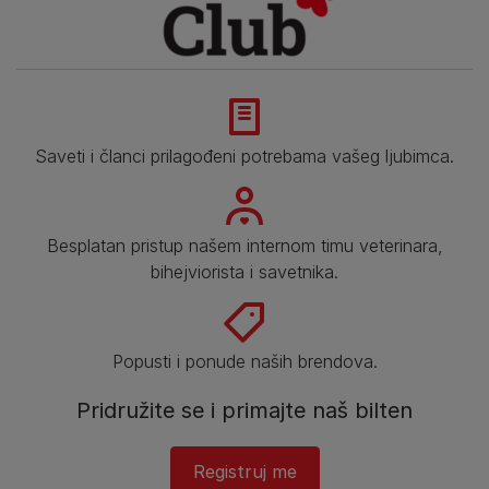
Saveti i članci prilagođeni potrebama vašeg ljubimca.
Besplatan pristup našem internom timu veterinara,
bihejviorista i savetnika.
Popusti i ponude naših brendova.
Pridružite se i primajte naš bilten
Registruj me​