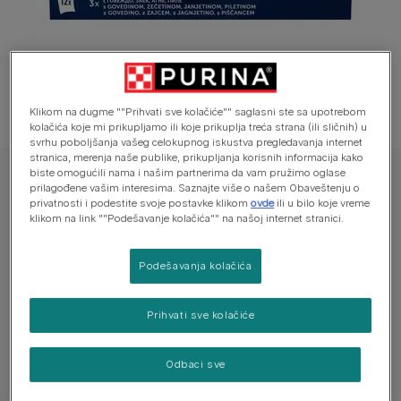
Klikom na dugme ""Prihvati sve kolačiće"" saglasni ste sa upotrebom
kolačića koje mi prikupljamo ili koje prikuplja treća strana (ili sličnih) u
svrhu poboljšanja vašeg celokupnog iskustva pregledavanja internet
stranica, merenja naše publike, prikupljanja korisnih informacija kako
biste omogućili nama i našim partnerima da vam pružimo oglase
FELIX® FANTASTIC, sa govedinom / zečetinom / janjetinom / piletinom,
prilagođene vašim interesima. Saznajte više o našem Obaveštenju o
vlažna hrana za mačke
privatnosti i podestite svoje postavke klikom
ovde
ili u bilo koje vreme
klikom na link ""Podešavanje kolačića"" na našoj internet stranici.
FELIX® FANTASTIC, sa govedinom /
zečetinom / janjetinom / piletinom, vlažna
Podešavanja kolačića
hrana za mačke
Još uvek nema glasova
Prihvati sve kolačiće
Dostupne veličine:
12x85 g
Odbaci sve
100% potpuno racionalno i uravnoteženo.