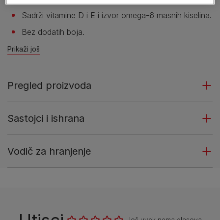
Sadrži vitamine D i E i izvor omega-6 masnih kiselina.
Bez dodatih boja.
Prikaži još
Pregled proizvoda
Sastojci i ishrana
Vodič za hranjenje