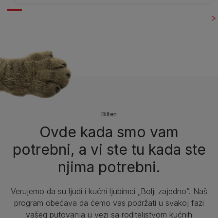
Bilten​
Ovde kada smo vam
potrebni, a vi ste tu kada ste
njima potrebni.
Verujemo da su ljudi i kućni ljubimci „Bolji zajedno”. Naš
program obećava da ćemo vas podržati u svakoj fazi
vašeg putovanja u vezi sa roditeljstvom kućnih