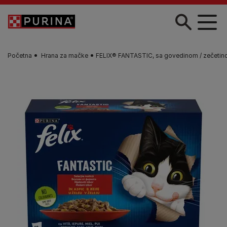
Skip to main content
Početna
Hrana za mačke
FELIX® FANTASTIC, sa govedinom / zečetinom