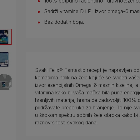
100% potpuno racionalno i uravnoteženo.
Sadrži vitamine D i E i izvor omega-6 masn
Bez dodatih boja.
Svaki Felix® Fantastic recept je napravljen od
komadima nalik na žele koji će se svideti va
izvor esencijalnih Omega-6 masnih kiselina, a 
vitamina kako bi vaša mačka bila puna energije
hranljivih materija, hrana će zadovoljiti 10
pridržavate preporuka za hranjenje. To nije s
u širokom spektru sočnih žele obroka kako bi 
raznovrsnosti svakog dana.