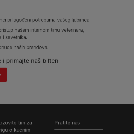
anci prilagođeni potrebama vašeg ljubimca.
pristup našem internom timu veterinara,
a i savetnika.
ponude naših brendova.
e i primajte naš bilten
​
ozovite tim za
Pratite nas
rigu o kućnim