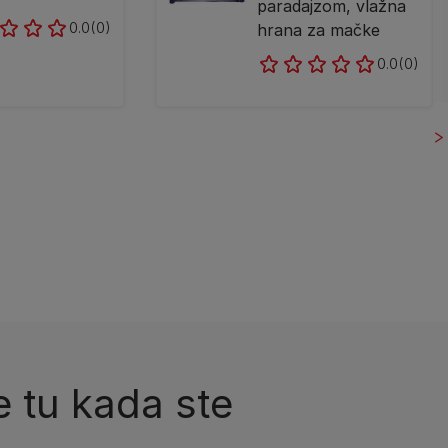
paradajzom, vlažna
0.0
(0)
hrana za mačke
0.0
(0)
 tu kada ste