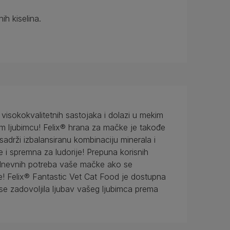
ih kiselina.
 visokokvalitetnih sastojaka i dolazi u mekim
šem ljubimcu! Felix® hrana za mačke je takođe
sadrži izbalansiranu kombinaciju minerala i
 i spremna za ludorije! Prepuna korisnih
0% dnevnih potreba vaše mačke ako se
ve! Felix® Fantastic Vet Cat Food je dostupna
se zadovoljila ljubav vašeg ljubimca prema