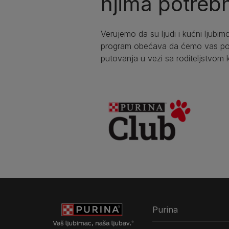
njima potrebn
Verujemo da su ljudi i kućni ljubimc
program obećava da ćemo vas podr
putovanja u vezi sa roditeljstvom 
Purina