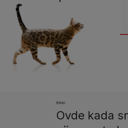
Bilten​
Ovde kada sm