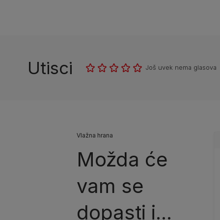
Utisci
Još uvek nema glasova
Vlažna hrana
Možda će
vam se
dopasti i...