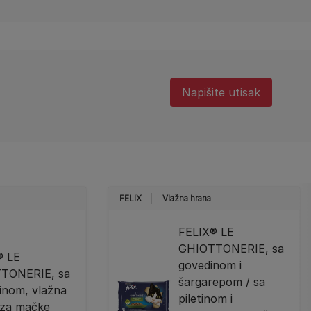
Napišite utisak
FELIX
Vlažna hrana
FELIX® LE
GHIOTTONERIE, sa
® LE
govedinom i
TONERIE, sa
šargarepom / sa
tinom, vlažna
piletinom i
 za mačke