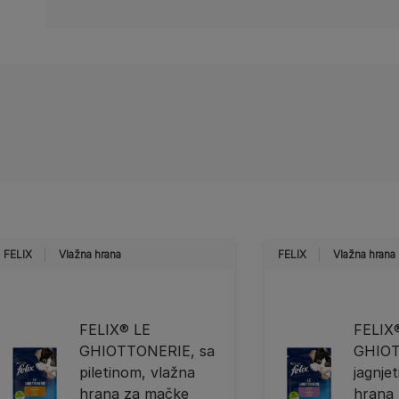
FELIX
Vlažna hrana
FELIX
Vlažna hrana
FELIX® LE
FELIX
GHIOTTONERIE, sa
GHIOT
piletinom, vlažna
jagnje
hrana za mačke
hrana