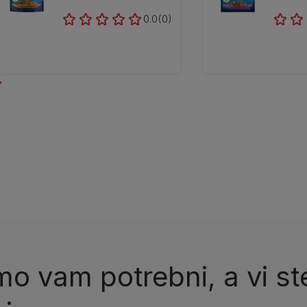
0.0
(0)
o vam potrebni, a vi ste