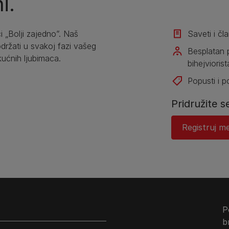
i.
i „Bolji zajedno”. Naš
Saveti i čl
žati u svakoj fazi vašeg
Besplatan 
kućnih ljubimaca.
bihejviorist
Popusti i 
Pridružite s
Registruj me
P
b