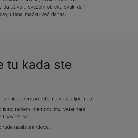
e da uživa u svežem obroku svaki dan.
svoju fensi mačku već danas.
 tu kada ste
anci prilagođeni potrebama vašeg ljubimca.
pristup našem internom timu veterinara,
a i savetnika.
ponude naših brendova.