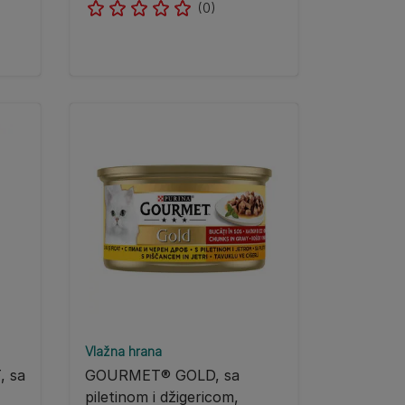
(0)
Vlažna hrana
 sa
GOURMET® GOLD, sa
piletinom i džigericom,