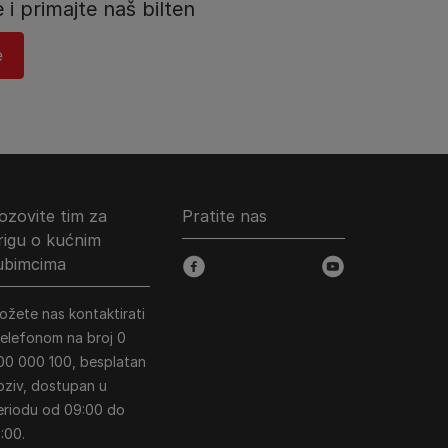
e i primajte naš bilten
​
ozovite tim za
Pratite nas
rigu o kućnim
jubimcima
facebook
youtube
ožete nas kontaktirati
 telefonom na broj 0
00 000 100, besplatan
oziv, dostupan u
eriodu od 09:00 do
:00.