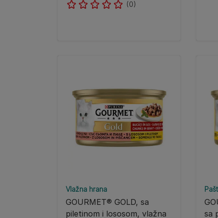
(0)
Vlažna hrana
Pašt
GOURMET® GOLD, sa
GO
piletinom i lososom, vlažna
sa 