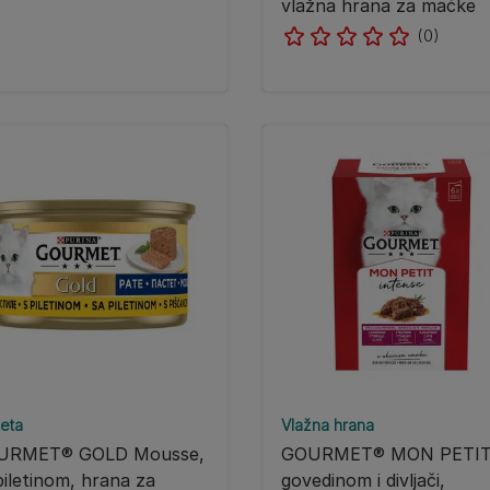
vlažna hrana za mačke
(0)
eta
Vlažna hrana
URMET® GOLD Mousse,
GOURMET® MON PETIT,
piletinom, hrana za
govedinom i divljači,