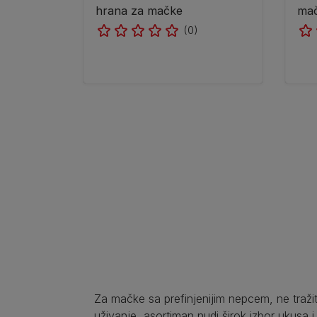
hrana za mačke
ma
(0)
Pagination
Za mačke sa prefinjenijim nepcem, ne traži
uživanje, asortiman nudi širok izbor ukusa i