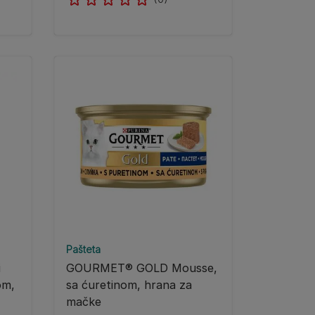
Pašteta
i
GOURMET® GOLD Mousse,
om,
sa ćuretinom, hrana za
mačke