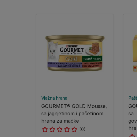
Vlažna hrana
Pašt
GOURMET® GOLD Mousse,
GO
sa jagnjetinom i pačetinom,
sa
hrana za mačke
gov
hra
(0)