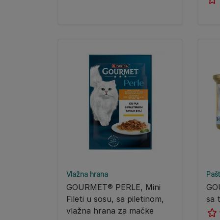
Vlažna hrana
Pašt
GOURMET® PERLE, Mini
GO
Fileti u sosu, sa piletinom,
sa 
vlažna hrana za mačke