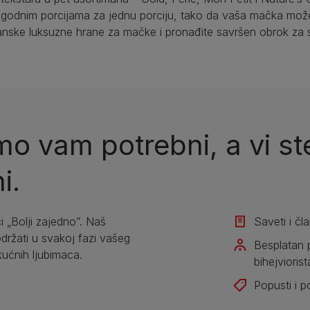
godnim porcijama za jednu porciju, tako da vaša mačka mož
nske luksuzne hrane za mačke i pronađite savršen obrok za 
o vam potrebni, a vi ste
i.
i „Bolji zajedno”. Naš
Saveti i čl
žati u svakoj fazi vašeg
Besplatan 
kućnih ljubimaca.
bihejviorist
Popusti i 