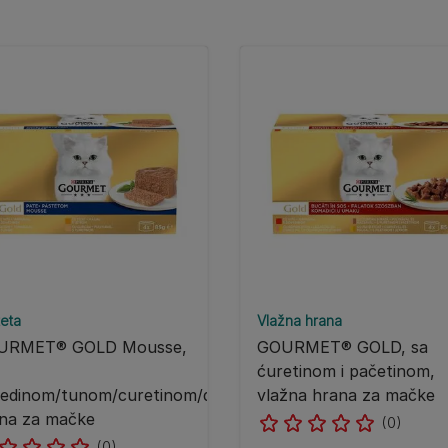
eta
Vlažna hrana
URMET® GOLD Mousse,
GOURMET® GOLD, sa
ćuretinom i pačetinom,
edinom/tunom/curetinom/džigericom,
vlažna hrana za mačke
na za mačke
(0)
(0)