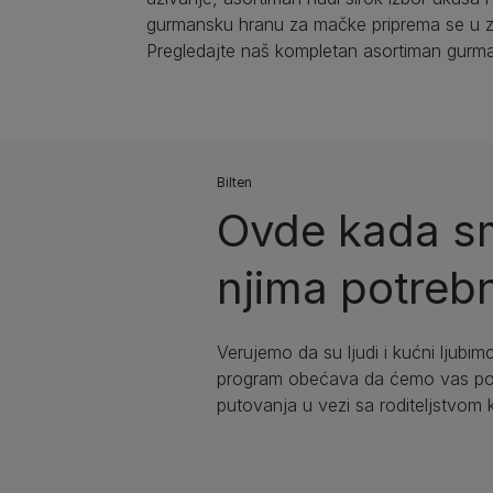
gurmansku hranu za mačke priprema se u z
Pregledajte naš kompletan asortiman gurma
Bilten​
Ovde kada sm
njima potrebn
Verujemo da su ljudi i kućni ljubimc
program obećava da ćemo vas podr
putovanja u vezi sa roditeljstvom 