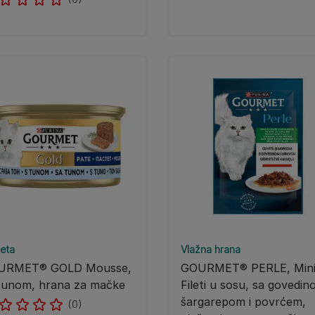
eta
Vlažna hrana
URMET® GOLD Mousse,
GOURMET® PERLE, Min
tunom, hrana za mačke
Fileti u sosu, sa govedin
šargarepom i povrćem,
(0)