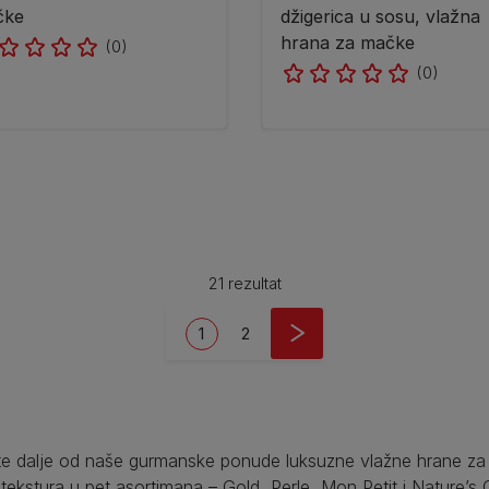
čke
džigerica u sosu, vlažna
hrana za mačke
(0)
(0)
21 rezultat
Current page
Page
1
2
te dalje od naše gurmanske ponude luksuzne vlažne hrane za 
 tekstura u pet asortimana – Gold, Perle, Mon Petit i Nature’s 