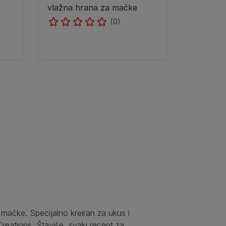
vlažna hrana za mačke
(0)
mačke. Specijalno kreiran za ukus i
Creations. Štaviše, svaki recept za