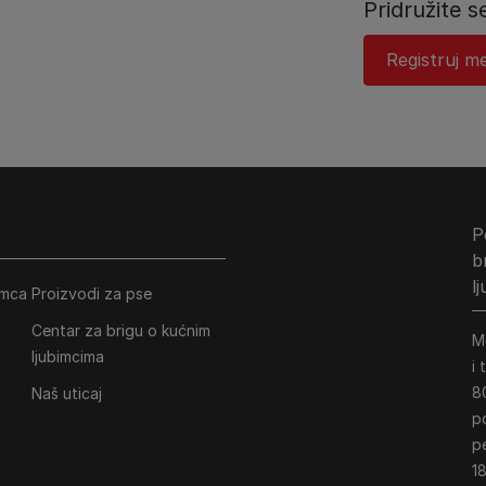
Pridružite s
Registruj me
P
b
l
imca
Proizvodi za pse
Centar za brigu o kućnim
M
ljubimcima
i
8
Naš uticaj
p
p
18