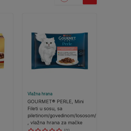
Vlažna hrana
GOURMET® PERLE, Mini
Fileti u sosu, sa
piletinom/govedinom/lososom/zečetinom
, vlažna hrana za mačke
(0)