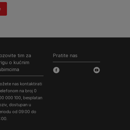
​
ozovite tim za
Pratite nas
rigu o kućnim
jubimcima
facebook
youtube
ožete nas kontaktirati
 telefonom na broj 0
00 000 100, besplatan
oziv, dostupan u
eriodu od 09:00 do
:00.