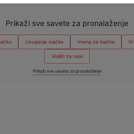
Prikaži sve savete za pronalaženje
mačku
Usvajanje mačke
Imena za mačke
Vr
Vodiči za rase
Prikaži sve savete za pronalaženje