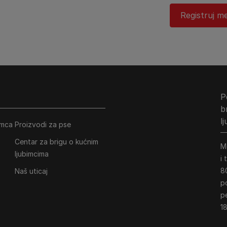
Registruj me
P
b
l
imca
Proizvodi za pse
Centar za brigu o kućnim
M
ljubimcima
i
8
Naš uticaj
p
p
18