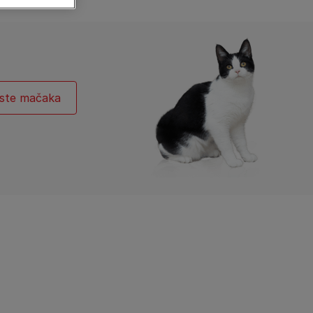
Pronađite svog psa
Pronađite svoju mačku
ste mačaka