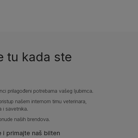
 tu kada ste
anci prilagođeni potrebama vašeg ljubimca.
pristup našem internom timu veterinara,
a i savetnika.
ponude naših brendova.
e i primajte naš bilten