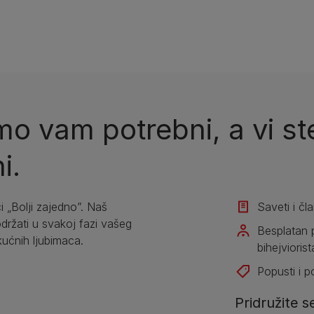
o vam potrebni, a vi ste
i.
i „Bolji zajedno”. Naš
Saveti i čl
žati u svakoj fazi vašeg
Besplatan 
kućnih ljubimaca.
bihejviorist
Popusti i 
Pridružite s