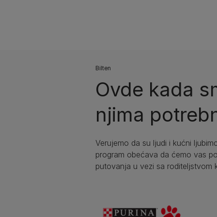
Bilten​
Ovde kada sm
njima potrebn
Verujemo da su ljudi i kućni ljubimc
program obećava da ćemo vas podr
putovanja u vezi sa roditeljstvom 