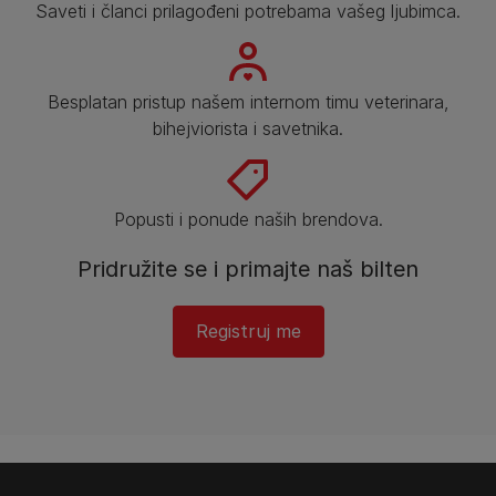
Saveti i članci prilagođeni potrebama vašeg ljubimca.
Besplatan pristup našem internom timu veterinara,
bihejviorista i savetnika.
Popusti i ponude naših brendova.
Pridružite se i primajte naš bilten
Registruj me​