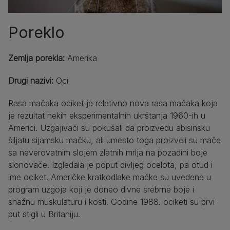
Poreklo
Zemlja porekla:
Amerika
Drugi nazivi:
Oci
Rasa mačaka ociket je relativno nova rasa mačaka koja
je rezultat nekih eksperimentalnih ukrštanja 1960-ih u
Americi. Uzgajivači su pokušali da proizvedu abisinsku
šiljatu sijamsku mačku, ali umesto toga proizveli su mače
sa neverovatnim slojem zlatnih mrlja na pozadini boje
slonovače. Izgledala je poput divljeg ocelota, pa otud i
ime ociket. Američke kratkodlake mačke su uvedene u
program uzgoja koji je doneo divne srebrne boje i
snažnu muskulaturu i kosti. Godine 1988. ociketi su prvi
put stigli u Britaniju.