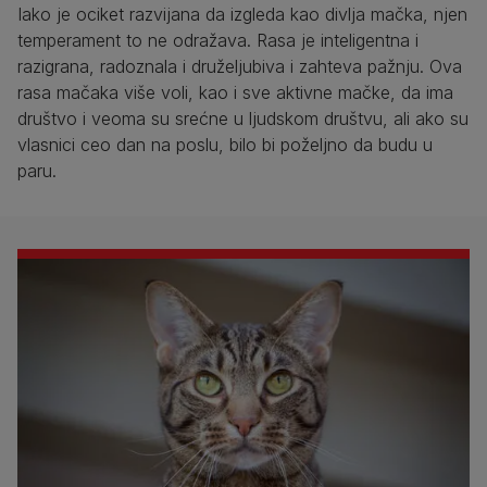
Iako je ociket razvijana da izgleda kao divlja mačka, njen
temperament to ne odražava. Rasa je inteligentna i
razigrana, radoznala i druželjubiva i zahteva pažnju. Ova
rasa mačaka više voli, kao i sve aktivne mačke, da ima
društvo i veoma su srećne u ljudskom društvu, ali ako su
vlasnici ceo dan na poslu, bilo bi poželjno da budu u
paru.