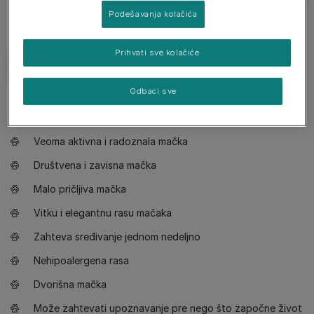
Podešavanja kolačića
Prihvati sve kolačiće
Odbaci sve
Potreba da se zna
Veoma aktivna i radoznala mačka
Društvena i zavisna mačka
Malo pričljiva mačka
Vitku i elegantnu rasu mačaka
Zahteva sređivanje jednom nedeljno
Nehipoalergena rasa
Dvorišna mačka
Može zahtevati upoznavanje pre nego što započne život