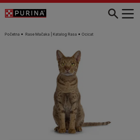
Skip to main content
Početna
Rase Mačaka | Katalog Rasa
Ocicat