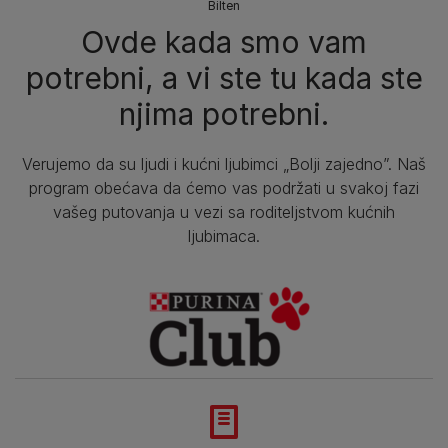
Bilten​
Ovde kada smo vam
potrebni, a vi ste tu kada ste
njima potrebni.
Verujemo da su ljudi i kućni ljubimci „Bolji zajedno”. Naš
program obećava da ćemo vas podržati u svakoj fazi
vašeg putovanja u vezi sa roditeljstvom kućnih
ljubimaca.