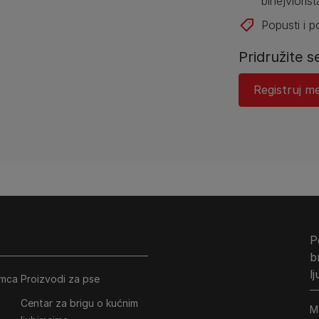
bihejviorist
Popusti i 
Pridružite s
Registruj me
P
b
l
imca
Proizvodi za pse
Centar za brigu o kućnim
M