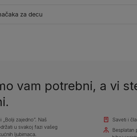
mačaka za decu
o vam potrebni, a vi ste
i.
i „Bolji zajedno”. Naš
Saveti i čl
žati u svakoj fazi vašeg
Besplatan 
kućnih ljubimaca.