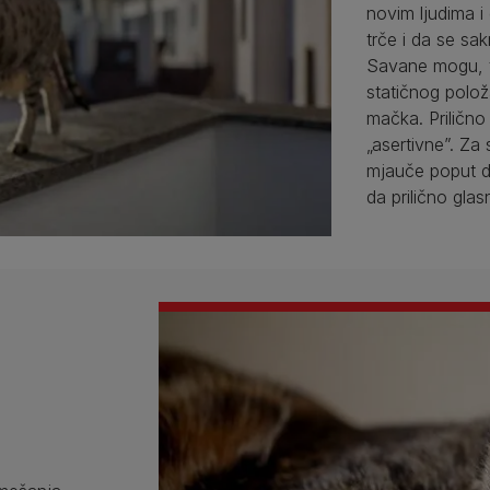
novim ljudima 
trče i da se sak
Savane mogu, t
statičnog polož
mačka. Prilično 
„asertivne”. Za
mjauče poput d
da prilično glas