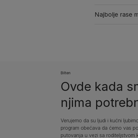
Najbolje rase 
Bilten​
Ovde kada sm
njima potrebn
Verujemo da su ljudi i kućni ljubimc
program obećava da ćemo vas podr
putovanja u vezi sa roditeljstvom 