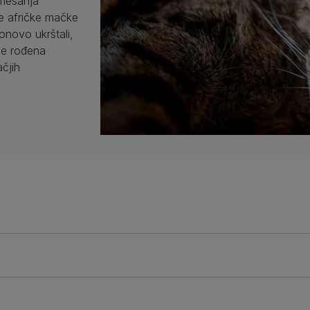
 mešanja
je afričke mačke
ponovo ukrštali,
je rođena
čjih