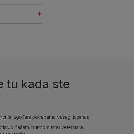
 tu kada ste
anci prilagođeni potrebama vašeg ljubimca.
pristup našem internom timu veterinara,