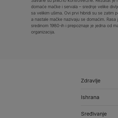
Savane su prilično kontroverzne. Rezultat je
domaće mačke i servala – srednje velike divl
sa velikim ušima. Ovi prvi hibridi su se zatim 
a nastale mačke nazivaju se domaćim. Rasa 
sredinom 1980-ih i prepoznaje je jedna od ma
organizacija.
Zdravlje
Ishrana
Sređivanje