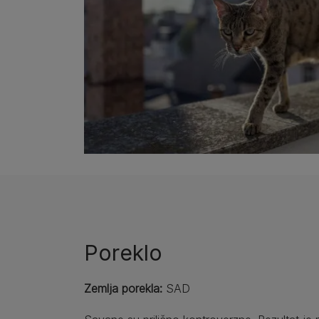
Poreklo
Zemlja porekla:
SAD