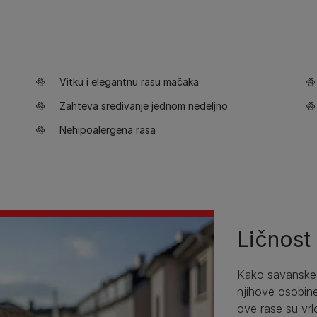
Vitku i elegantnu rasu mačaka
Zahteva sređivanje jednom nedeljno
Nehipoalergena rasa
Ličnost
Kako savanske 
njihove osobine 
ove rase su vrlo