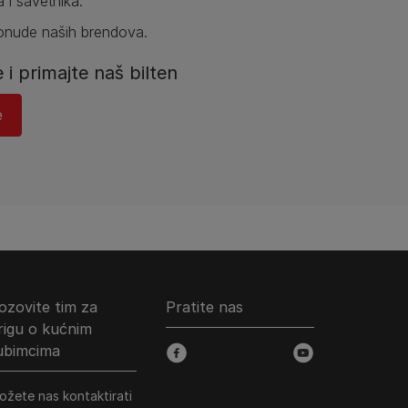
a i savetnika.
ponude naših brendova.
e i primajte naš bilten
​
ozovite tim za
Pratite nas
rigu o kućnim
jubimcima
facebook
youtube
ožete nas kontaktirati