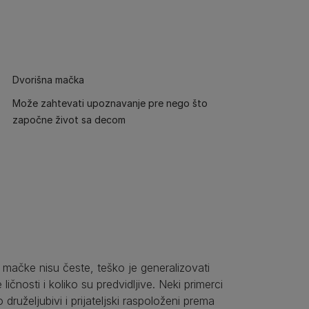
Dvorišna mačka
Može zahtevati upoznavanje pre nego što
započne život sa decom
mačke nisu česte, teško je generalizovati
ličnosti i koliko su predvidljive. Neki primerci
 druželjubivi i prijateljski raspoloženi prema