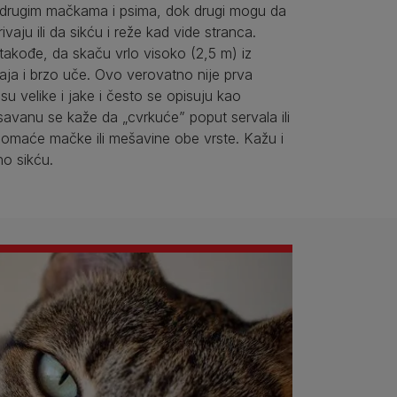
i drugim mačkama i psima, dok drugi mogu da
rivaju ili da sikću i reže kad vide stranca.
akođe, da skaču vrlo visoko (2,5 m) iz
aja i brzo uče. Ovo verovatno nije prva
su velike i jake i često se opisuju kao
 savanu se kaže da „cvrkuće” poput servala ili
omaće mačke ili mešavine obe vrste. Kažu i
no sikću.