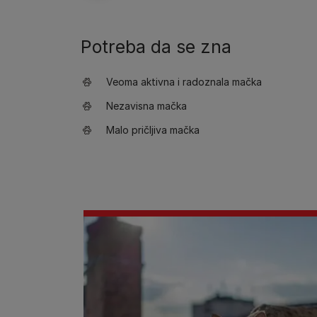
Potreba da se zna
Veoma aktivna i radoznala mačka
Nezavisna mačka
Malo pričljiva mačka