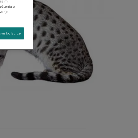
našim
eštenju o
avanje
Pronađite svog psa
Pronađite svoju mačku
sve kolačiće