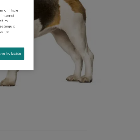
mo ili koje
 internet
našim
Pronađite svog psa
Pronađite svoju mačku
eštenju o
avanje
sve kolačiće