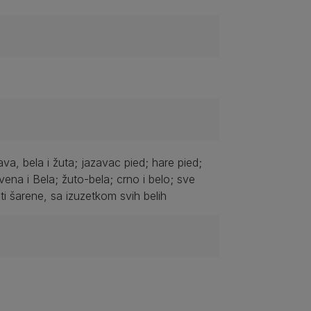
ava, bela i žuta; jazavac pied; hare pied;
rvena i Bela; žuto-bela; crno i belo; sve
i šarene, sa izuzetkom svih belih