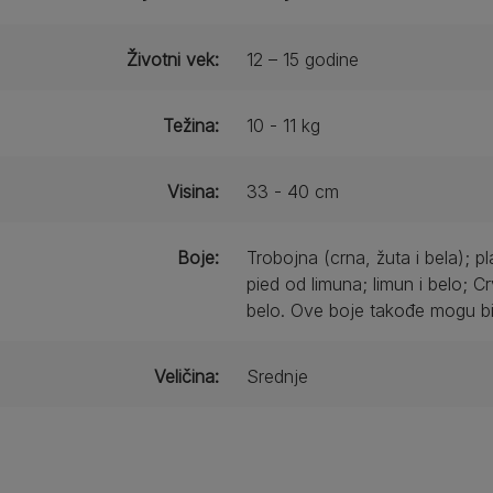
Životni vek:
12 – 15 godine
Težina:
10 - 11 kg
Visina:
33 - 40 cm
Boje:
Trobojna (crna, žuta i bela); pl
pied od limuna; limun i belo; C
belo. Ove boje takođe mogu bit
Veličina:
Srednje