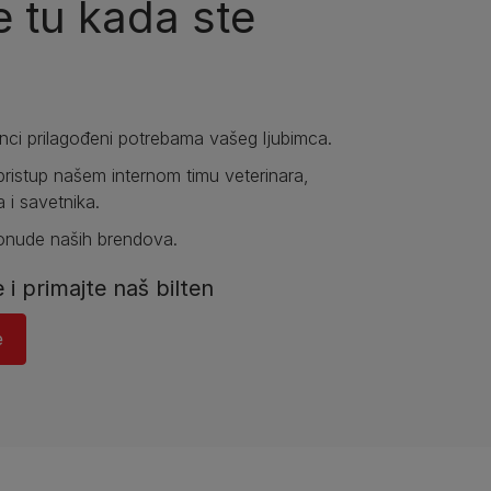
 tu kada ste
anci prilagođeni potrebama vašeg ljubimca.
pristup našem internom timu veterinara,
a i savetnika.
ponude naših brendova.
e i primajte naš bilten
e