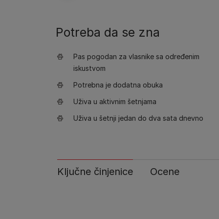
Potreba da se zna
Pas pogodan za vlasnike sa određenim
iskustvom
Potrebna je dodatna obuka
Uživa u aktivnim šetnjama
Uživa u šetnji jedan do dva sata dnevno
Ključne činjenice
Ocene