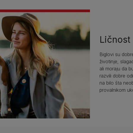
Ličnost
Biglovi su dobr
životinje, slag
ali moraju da 
razvili dobre od
na bilo šta neo
provalnikom uk