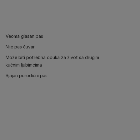
Veoma glasan pas
Nije pas čuvar
Može biti potrebna obuka za život sa drugim
kućnim ljubimcima
Sjajan porodični pas