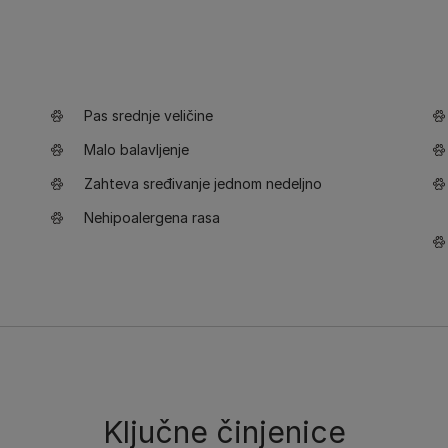
Pas srednje veličine
Malo balavljenje
Zahteva sređivanje jednom nedeljno
Nehipoalergena rasa
Ključne činjenice