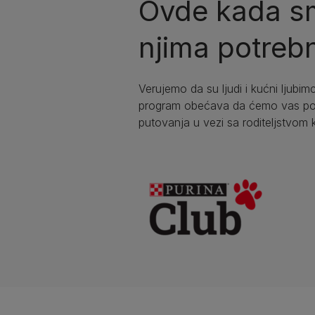
Ovde kada sm
njima potrebn
Verujemo da su ljudi i kućni ljubimc
program obećava da ćemo vas podr
putovanja u vezi sa roditeljstvom 