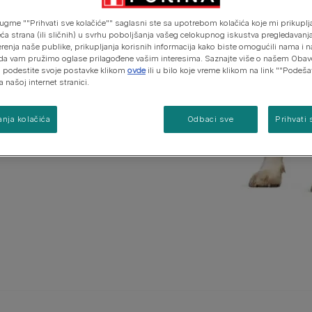
ugme ""Prihvati sve kolačiće"" saglasni ste sa upotrebom kolačića koje mi prikuplja
kompaktni su i sportske
eća strana (ili sličnih) u svrhu poboljšanja vašeg celokupnog iskustva pregledavanja
remenske prilike i ima ih u
erenja naše publike, prikupljanja korisnih informacija kako biste omogućili nama i 
. Njihova visina je 33–40
da vam pružimo oglase prilagođene vašim interesima. Saznajte više o našem Obav
 i podestite svoje postavke klikom
ovde
ili u bilo koje vreme klikom na link ""Podeš
a našoj internet stranici.
nja kolačića
Odbaci sve
Prihvati 