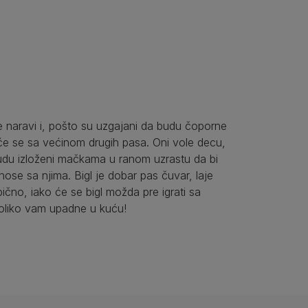
e naravi i, pošto su uzgajani da budu čoporne
aće se sa većinom drugih pasa. Oni vole decu,
budu izloženi mačkama u ranom uzrastu da bi
nose sa njima. Bigl je dobar pas čuvar, laje
bično, iako će se bigl možda pre igrati sa
oliko vam upadne u kuću!