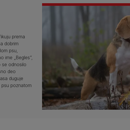
fikuju prema
sa dobrim
alom psu,
no ime „Begles”,
To se odnosilo
osno deo
 Rasa duguje
om psu poznatom