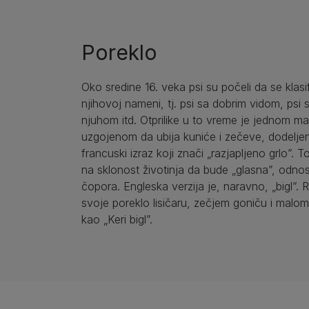
Poreklo
Oko sredine 16. veka psi su počeli da se klasi
njihovoj nameni, tj. psi sa dobrim vidom, psi 
njuhom itd. Otprilike u to vreme je jednom m
uzgojenom da ubija kuniće i zečeve, dodelje
francuski izraz koji znači „razjapljeno grlo”. 
na sklonost životinja da bude „glasna”, odn
čopora. Engleska verzija je, naravno, „bigl”.
svoje poreklo lisičaru, zečjem goniču i mal
kao „Keri bigl”.