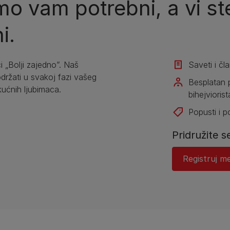
o vam potrebni, a vi ste
i.
i „Bolji zajedno”. Naš
Saveti i čl
žati u svakoj fazi vašeg
Besplatan 
kućnih ljubimaca.
bihejviorist
Popusti i 
Pridružite s
Registruj m