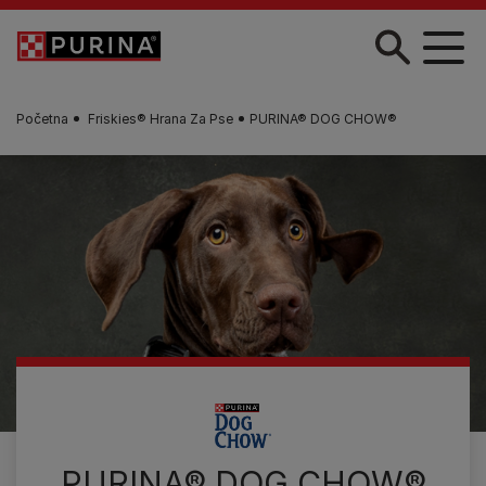
Skip to main content
Početna
Friskies® Hrana Za Pse​
PURINA® DOG CHOW®
PURINA® DOG CHOW®