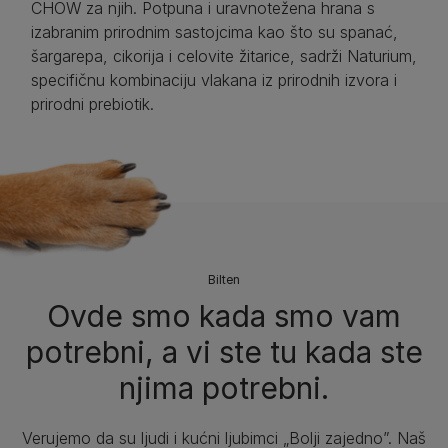
CHOW za njih. Potpuna i uravnotežena hrana s
izabranim prirodnim sastojcima kao što su spanać,
šargarepa, cikorija i celovite žitarice, sadrži Naturium,
specifičnu kombinaciju vlakana iz prirodnih izvora i
prirodni prebiotik.
Bilten​
Ovde smo kada smo vam
potrebni, a vi ste tu kada ste
njima potrebni.
Verujemo da su ljudi i kućni ljubimci „Bolji zajedno”. Naš