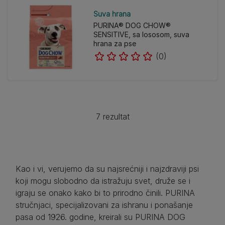
Suva hrana
PURINA® DOG CHOW®
SENSITIVE, sa lososom, suva
hrana za pse
(0)
7 rezultat
Kao i vi, verujemo da su najsrećniji i najzdraviji psi
koji mogu slobodno da istražuju svet, druže se i
igraju se onako kako bi to prirodno činili. PURINA
stručnjaci, specijalizovani za ishranu i ponašanje
pasa od 1926. godine, kreirali su PURINA DOG