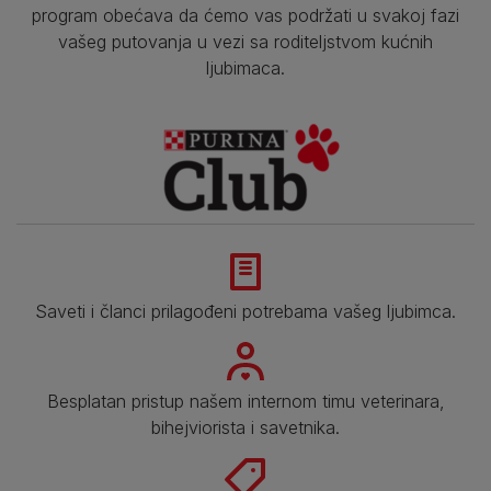
program obećava da ćemo vas podržati u svakoj fazi
vašeg putovanja u vezi sa roditeljstvom kućnih
ljubimaca.
Saveti i članci prilagođeni potrebama vašeg ljubimca.
Besplatan pristup našem internom timu veterinara,
bihejviorista i savetnika.