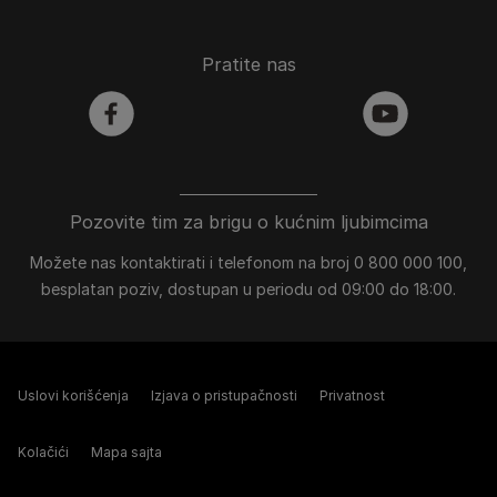
Pratite nas
facebook
youtube
Pozovite tim za brigu o kućnim ljubimcima
Možete nas kontaktirati i telefonom na broj 0 800 000 100,
besplatan poziv, dostupan u periodu od 09:00 do 18:00.
Uslovi korišćenja
Izjava o pristupačnosti
Privatnost
Kolačići
Mapa sajta