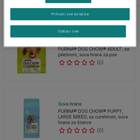
Prihvati sve kolačiće
Odbaci sve
Suva hrana
PURINA® DOG CHOW® ADULT, sa
piletinom, suva hrana za pse
(0)
Suva hrana
PURINA® DOG CHOW® PUPPY,
LARGE BREED, sa curetinom, suva
hrana za štence
(0)