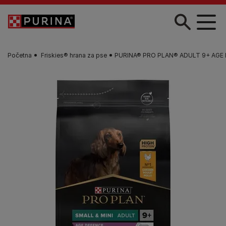
Skip to main content
Početna
Friskies® hrana za pse​
PURINA® PRO PLAN® ADULT 9+ AGE DEFE