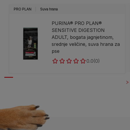
PRO PLAN
Suva hrana
PURINA® PRO PLAN®
SENSITIVE DIGESTION
ADULT, bogata jagnjetinom,
srednje veličine, suva hrana za
pse
0.0
(0)