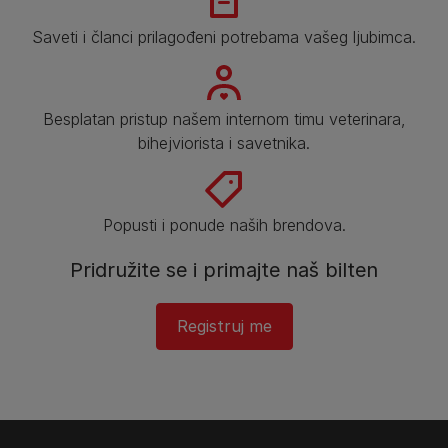
Saveti i članci prilagođeni potrebama vašeg ljubimca.
Besplatan pristup našem internom timu veterinara,
bihejviorista i savetnika.
Popusti i ponude naših brendova.
Pridružite se i primajte naš bilten
Registruj me​