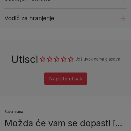
Vodič za hranjenje
Utisci
Još uvek nema glasova
Napišite utisak
Suva hrana
Možda će vam se dopasti i...