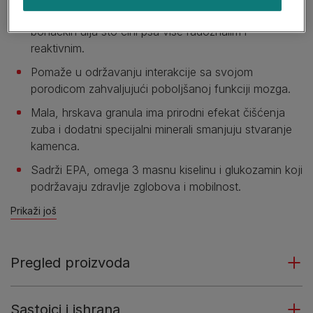
alternativnih izvora energije frakcionisanih iz
bonačkih ulja što čini psa više radoznalim i
reaktivnim.
Pomaže u održavanju interakcije sa svojom
porodicom zahvaljujući poboljšanoj funkciji mozga.
Mala, hrskava granula ima prirodni efekat čišćenja
zuba i dodatni specijalni minerali smanjuju stvaranje
kamenca.
Sadrži EPA, omega 3 masnu kiselinu i glukozamin koji
podržavaju zdravlje zglobova i mobilnost.
Prikaži još
Pregled proizvoda
Sastojci i ishrana