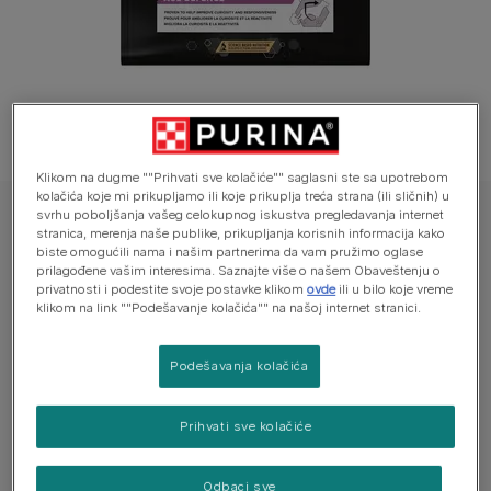
Klikom na dugme ""Prihvati sve kolačiće"" saglasni ste sa upotrebom
kolačića koje mi prikupljamo ili koje prikuplja treća strana (ili sličnih) u
svrhu poboljšanja vašeg celokupnog iskustva pregledavanja internet
PURINA® PRO PLAN® ADULT 9+ AGE DEFENCE, suva hrana za starije
stranica, merenja naše publike, prikupljanja korisnih informacija kako
pse
biste omogućili nama i našim partnerima da vam pružimo oglase
PURINA® PRO PLAN® ADULT 9+ AGE
prilagođene vašim interesima. Saznajte više o našem Obaveštenju o
privatnosti i podestite svoje postavke klikom
ovde
ili u bilo koje vreme
DEFENCE, bogata piletinom, male i veoma
klikom na link ""Podešavanje kolačića"" na našoj internet stranici.
male, suva hrana za starije pse
Podešavanja kolačića
Još uvek nema glasova
Prihvati sve kolačiće
Dostupne veličine:
3kg
Podržava kognitivne funkcije mozga pomoću
Odbaci sve