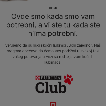
Bilten​
Ovde smo kada smo vam
potrebni, a vi ste tu kada ste
njima potrebni.
Verujemo da su ljudi i kućni ljubimci „Bolji zajedno”. Naš
program obećava da ćemo vas podržati u svakoj fazi
vašeg putovanja u vezi sa roditeljstvom kućnih
ljubimaca.