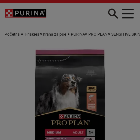
Skip to main content
Početna
Friskies® hrana za pse​
PURINA® PRO PLAN® SENSITIVE SKIN, b