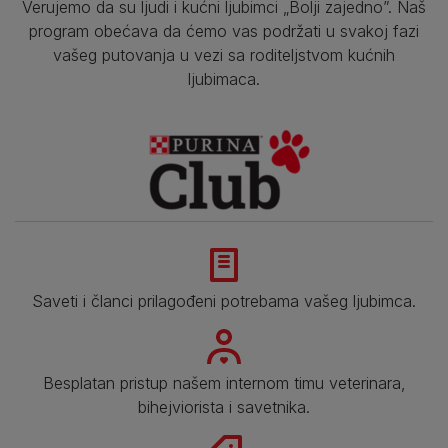
Verujemo da su ljudi i kućni ljubimci „Bolji zajedno”. Naš
program obećava da ćemo vas podržati u svakoj fazi
vašeg putovanja u vezi sa roditeljstvom kućnih
ljubimaca.
Saveti i članci prilagođeni potrebama vašeg ljubimca.
Besplatan pristup našem internom timu veterinara,
bihejviorista i savetnika.