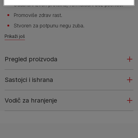
Odabrani izvori proteina, formulisani bez pšenice.
Promoviše zdrav rast.
Stvoren za potpunu negu zuba.
Prikaži još
Pregled proizvoda
Sastojci i ishrana
Vodič za hranjenje