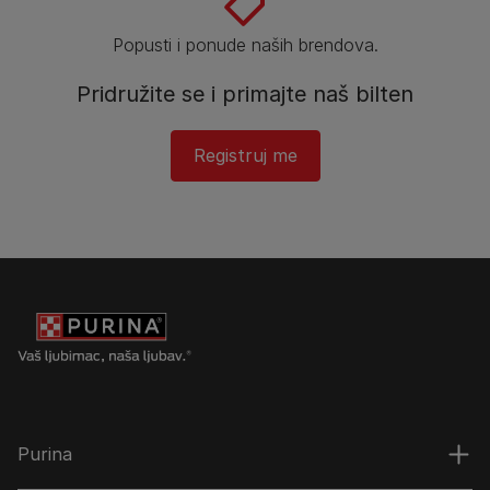
Popusti i ponude naših brendova.
Pridružite se i primajte naš bilten
Registruj me​
Purina