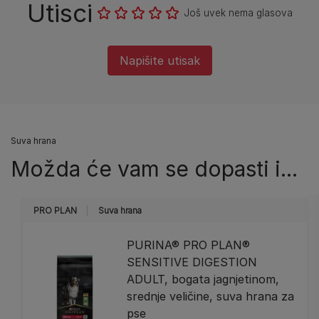
Utisci
Još uvek nema glasova
Napišite utisak
Suva hrana
Možda će vam se dopasti i...
PRO PLAN
Suva hrana
PURINA® PRO PLAN®
SENSITIVE DIGESTION
ADULT, bogata jagnjetinom,
srednje veličine, suva hrana za
pse