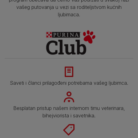
vašeg putovanja u vezi sa roditeljstvom kućnih
ljubimaca.
Saveti i članci prilagođeni potrebama vašeg ljubimca.
Besplatan pristup našem internom timu veterinara,
bihejviorista i savetnika.