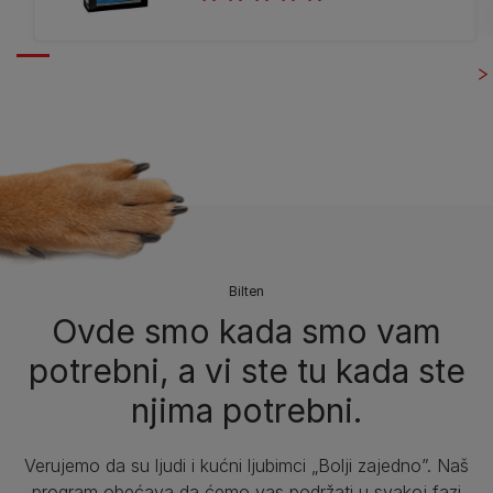
Bilten​
Ovde smo kada smo vam
potrebni, a vi ste tu kada ste
njima potrebni.
Verujemo da su ljudi i kućni ljubimci „Bolji zajedno”. Naš
program obećava da ćemo vas podržati u svakoj fazi