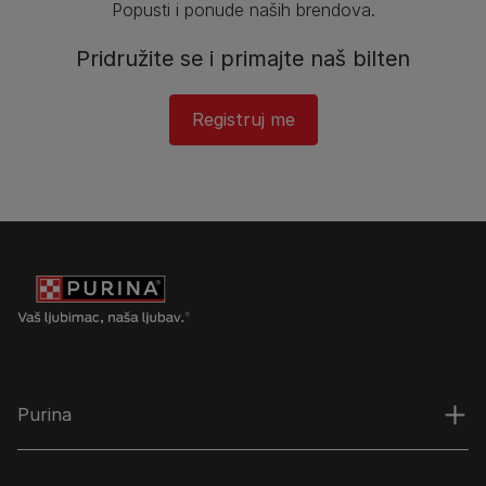
Popusti i ponude naših brendova.
Pridružite se i primajte naš bilten
Registruj me​
Purina