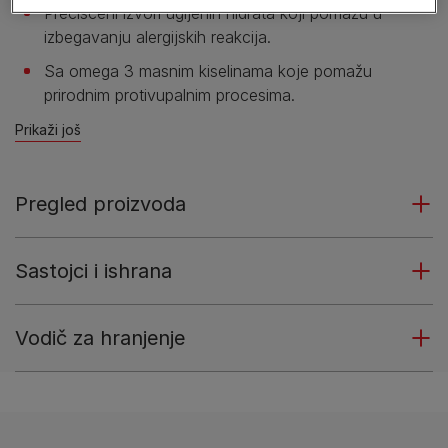
Prečišćeni izvori ugljenih hidrata koji pomažu u
izbegavanju alergijskih reakcija.
Sa omega 3 masnim kiselinama koje pomažu
prirodnim protivupalnim procesima.
Prikaži još
Pregled proizvoda
Sastojci i ishrana
Vodič za hranjenje