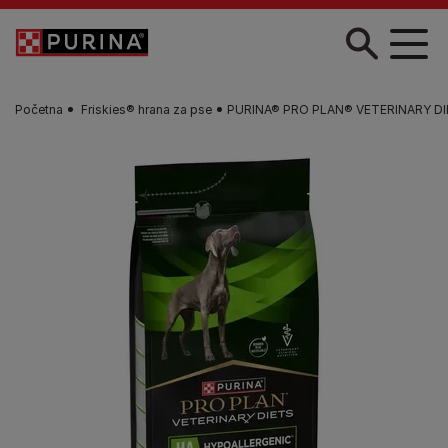
Skip to main content
Početna
Friskies® hrana za pse​
PURINA® PRO PLAN® VETERINARY DIET