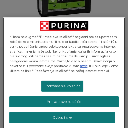
Klikom na dugme ""Prihvati sve kolačiće"" saglasni ste sa upotrebom
kolačića koje mi prikupljamo ili koje prikuplja treća strana (ili sličnih) u
svrhu poboljšanja vašeg celokupnog iskustva pregledavanja internet
stranica, merenja naše publike, prikupljanja korisnih informacija kako
biste omogućili nama i našim partnerima da vam pružimo oglase
PURINA® PRO PLAN® VETERINARY DIETS HA Hypoallergenic™
prilagođene vašim interesima. Saznajte više o našem Obaveštenju o
PURINA® PRO PLAN® VETERINARY DIETS
privatnosti i podestite svoje postavke klikom
ovde
ili u bilo koje vreme
klikom na link ""Podešavanje kolačića"" na našoj internet stranici.
HA Hypoallergenic™ suva hrana za pse
Podešavanja kolačića
Još uvek nema glasova
Prihvati sve kolačiće
Dostupne veličine:
3kg
11kg
Pojedinačni hidrolizovani protein male molekulske
Odbaci sve
težine koji pomaže u izbegavanju alergijskih reakcija.