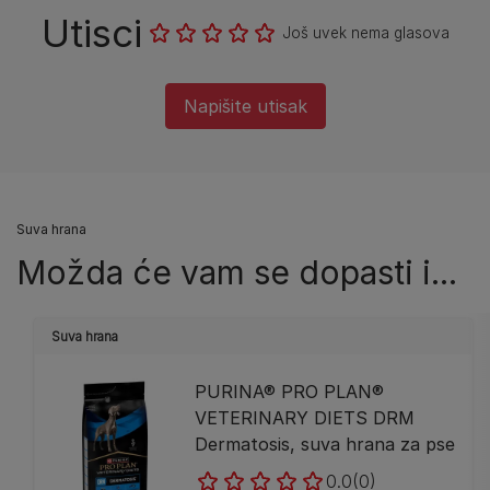
Utisci
Još uvek nema glasova
Napišite utisak
Suva hrana
Možda će vam se dopasti i...
Suva hrana
PURINA® PRO PLAN®
VETERINARY DIETS DRM
Dermatosis, suva hrana za pse
0.0
(0)