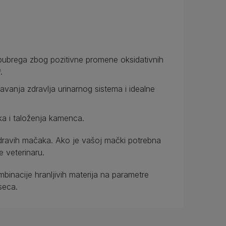
bubrega zbog pozitivne promene oksidativnih
.
avanja zdravlja urinarnog sistema i idealne
ka i taloženja kamenca.
dravih mačaka. Ako je vašoj mački potrebna
 veterinaru.
mbinacije hranljivih materija na parametre
seca.