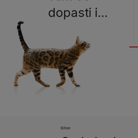
dopasti i...
Bilten​