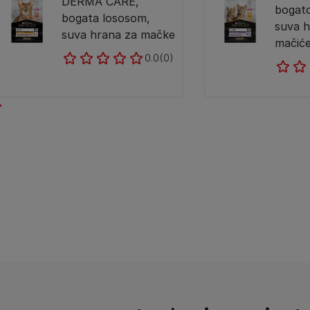
DERMA CARE,
bogato
bogata lososom,
suva h
suva hrana za mačke
mačić
0.0
(0)