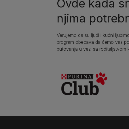
Ovde kada sm
njima potrebn
Verujemo da su ljudi i kućni ljubimc
program obećava da ćemo vas podr
putovanja u vezi sa roditeljstvom 