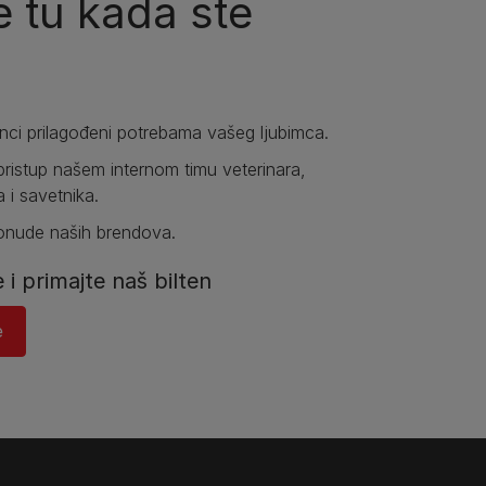
 tu kada ste
anci prilagođeni potrebama vašeg ljubimca.
pristup našem internom timu veterinara,
a i savetnika.
ponude naših brendova.
e i primajte naš bilten
​