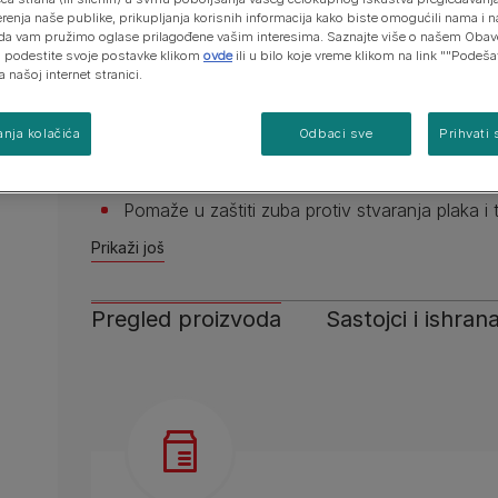
erenja naše publike, prikupljanja korisnih informacija kako biste omogućili nama i 
da vam pružimo oglase prilagođene vašim interesima. Saznajte više o našem Obav
Doprinosi održavanju zdravlja bubrega*.
 i podestite svoje postavke klikom
ovde
ili u bilo koje vreme klikom na link ""Podeš
a našoj internet stranici.
Naučno razvijen za unapređenje zdravlja bubr
parametara, primećenih nakon 6 nedelja**.
nja kolačića
Odbaci sve
Prihvati 
Formulisano za sterilisane mačke radi održavan
težine.
Pomaže u zaštiti zuba protiv stvaranja plaka i
Prikaži još
Pregled proizvoda
Sastojci i ishran