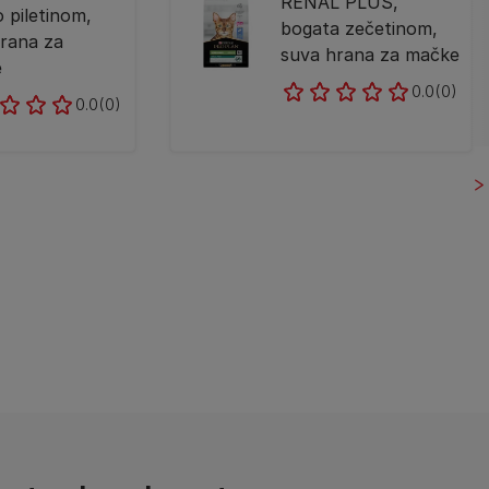
RENAL PLUS,
 piletinom,
bogata zečetinom,
rana za
suva hrana za mačke
e
0.0
(0)
0.0
(0)