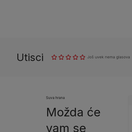
Utisci
Još uvek nema glasova
Suva hrana
Možda će
vam se