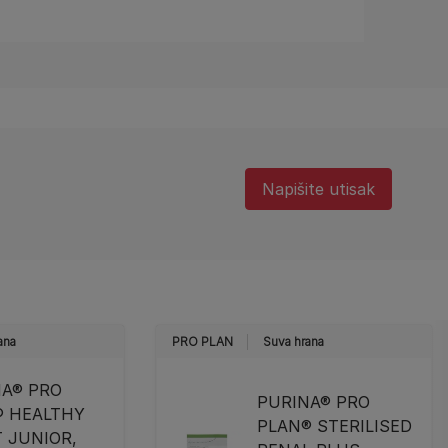
Napišite utisak
ana
PRO PLAN
Suva hrana
NA® PRO
PURINA® PRO
® HEALTHY
PLAN® STERILISED
 JUNIOR,