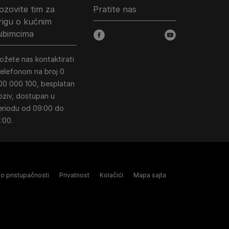
ozovite tim za
Pratite nas
rigu o kućnim
jubimcima
facebook
youtube
ožete nas kontaktirati
 telefonom na broj 0
00 000 100, besplatan
oziv, dostupan u
eriodu od 09:00 do
:00.
 o pristupačnosti
Privatnost
Kolačići
Mapa sajta