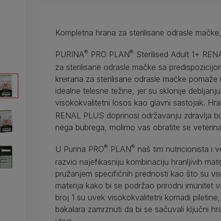
Kompletna hrana za sterilisane odrasle mačk
®
®
PURINA
PRO PLAN
Sterilised Adult 1+ REN
za sterilisane odrasle mačke sa predispozicijo
kreirana za sterilisane odrasle mačke pomaže 
idealne telesne težine, jer su sklonije debljan
visokokvalitetni losos kao glavni sastojak. H
RENAL PLUS doprinosi održavanju zdravlja b
nega bubrega, molimo vas obratite se veterina
®
®
U Purina PRO
PLAN
naš tim nutricionista i 
razvio najefikasniju kombinaciju hranljivih ma
pružanjem specifičnih prednosti kao što su viso
materija kako bi se podržao prirodni imunitet 
broj 1 su uvek visokokvalitetni komadi piletine, 
bakalara zamrznuti da bi se sačuvali ključni hra