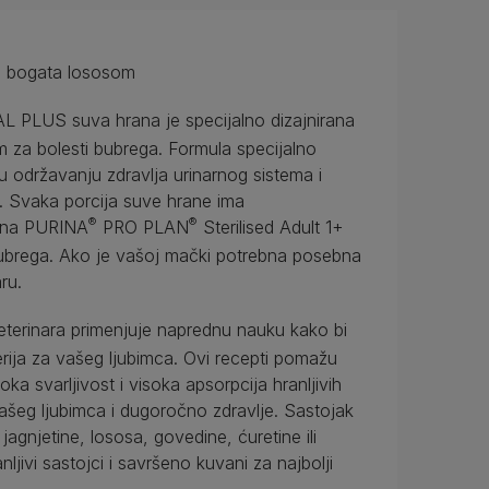
e, bogata lososom
AL PLUS suva hrana je specijalno dizajnirana
m za bolesti bubrega. Formula specijalno
u održavanju zdravlja urinarnog sistema i
ju. Svaka porcija suve hrane ima
®
®
rana PURINA
PRO PLAN
Sterilised Adult 1+
ubrega. Ako je vašoj mački potrebna posebna
ru.
veterinara primenjuje naprednu nauku kako bi
terija za vašeg ljubimca. Ovi recepti pomažu
ka svarljivost i visoka apsorpcija hranljivih
vašeg ljubimca i dugoročno zdravlje. Sastojak
jagnjetine, lososa, govedine, ćuretine ili
nljivi sastojci i savršeno kuvani za najbolji