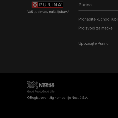
Purina
Pronađite kućnog ljub
Proizvodi za mačke
Upoznajte Purinu
©Registrovan žig kompanije Nestlé S.A.