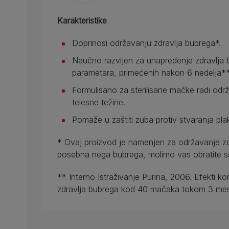
Karakteristike
Doprinosi održavanju zdravlja bubrega*.
Naučno razvijen za unapređenje zdravlja 
parametara, primećenih nakon 6 nedelja**
Formulisano za sterilisane mačke radi održ
telesne težine.
Pomaže u zaštiti zuba protiv stvaranja pla
* Ovaj proizvod je namenjen za održavanje z
posebna nega bubrega, molimo vas obratite se
** Interno Istraživanje Purina, 2006. Efekti ko
zdravlja bubrega kod 40 mačaka tokom 3 me