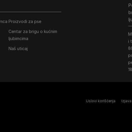
P
b
l
imca
Proizvodi za pse
Centar za brigu o kućnim
M
ljubimcima
i
8
Naš uticaj
p
p
18
Uslovi korišćenja
Izjava