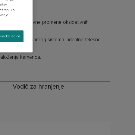
našim
eštenju o
avanje
ega zbog pozitivne promene oksidativnih
Pronađite svog psa
Pronađite svoju mačku
sve kolačiće
ja zdravlja urinarnog sistema i idealne telesne
 taloženja kamenca.
a
Vodič za hranjenje