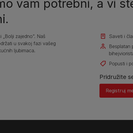
o vam potrebni, a vi ste
i.
i „Bolji zajedno”. Naš
Saveti i čl
žati u svakoj fazi vašeg
Besplatan 
kućnih ljubimaca.
bihejviorist
Popusti i 
Pridružite s
Registruj me