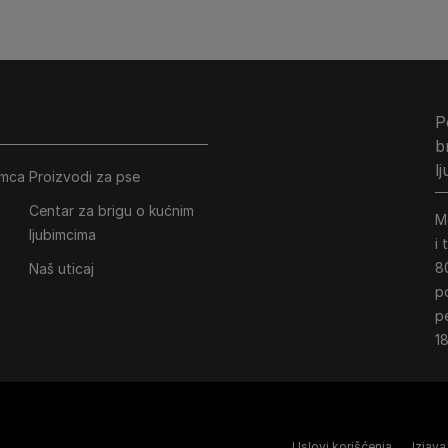
P
b
l
imca
Proizvodi za pse
Centar za brigu o kućnim
M
ljubimcima
i
8
Naš uticaj
p
p
18
Uslovi korišćenja
Izjava