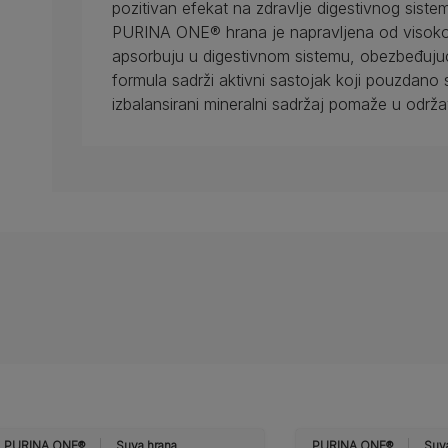
pozitivan efekat na zdravlje digestivnog sist
PURINA ONE® hrana je napravljena od visokokv
apsorbuju u digestivnom sistemu, obezbeđuju
formula sadrži aktivni sastojak koji pouzdan
izbalansirani mineralni sadržaj pomaže u održ
PURINA ONE®
Suva hrana
PURINA ONE®
Suv