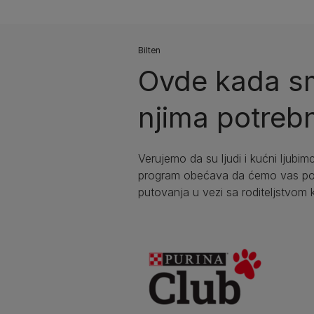
Bilten​
Ovde kada sm
njima potrebn
Verujemo da su ljudi i kućni ljubimc
program obećava da ćemo vas podr
putovanja u vezi sa roditeljstvom 