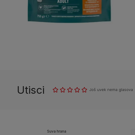
Utisci
Još uvek nema glasova
Suva hrana