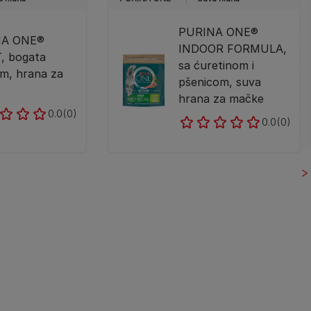
PURINA ONE®
NA ONE®
INDOOR FORMULA,
, bogata
sa ćuretinom i
m, hrana za
pšenicom, suva
hrana za mačke
0.0
(0)
0.0
(0)