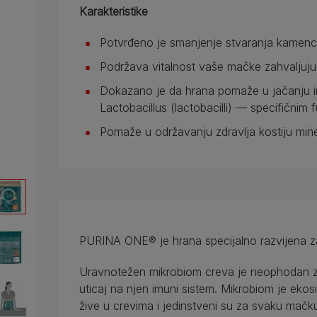
Karakteristike
Potvrđeno je smanjenje stvaranja kamen
Podržava vitalnost vaše mačke zahvaljujuc
Dokazano je da hrana pomaže u jačanju i
Lactobacillus (lactobacilli) — specifičnim 
Pomaže u održavanju zdravlja kostiju mine
PURINA ONE® je hrana specijalno razvijena za
Uravnotežen mikrobiom creva je neophodan za
uticaj na njen imuni sistem. Mikrobiom je ekosi
žive u crevima i jedinstveni su za svaku mač