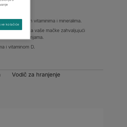
avanje
o 40%*.
vim neophodnim vitaminima i mineralima.
Pronađite svog psa
Pronađite svoju mačku
sve kolačiće
loškog sistema vaše mačke zahvaljujući
cionalnim bakterijama.
ma i vitaminom D.
a
Vodič za hranjenje