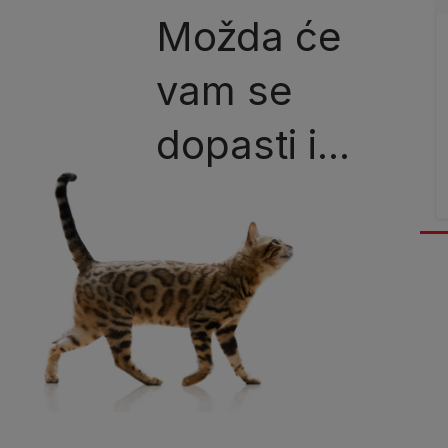
Možda će
vam se
dopasti i...