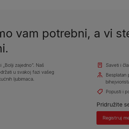
o vam potrebni, a vi ste
i.
i „Bolji zajedno”. Naš
Saveti i čl
žati u svakoj fazi vašeg
Besplatan 
kućnih ljubimaca.
bihejviorist
Popusti i 
Pridružite s
Registruj me