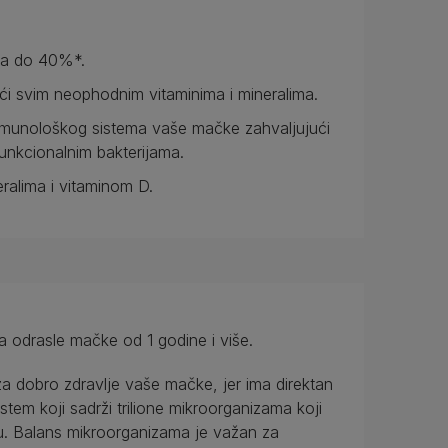
ca do 40%*.
́i svim neophodnim vitaminima i mineralima.
munološkog sistema vaše mačke zahvaljujući
funkcionalnim bakterijama.
ralima i vitaminom D.
 odrasle mačke od 1 godine i više.
 dobro zdravlje vaše mačke, jer ima direktan
stem koji sadrži trilione mikroorganizama koji
ku. Balans mikroorganizama je važan za