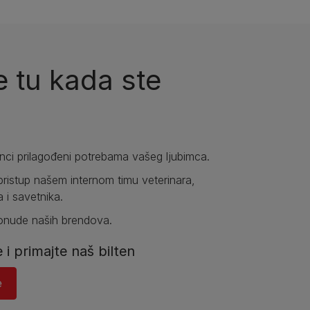
 tu kada ste
anci prilagođeni potrebama vašeg ljubimca.
pristup našem internom timu veterinara,
a i savetnika.
ponude naših brendova.
e i primajte naš bilten
​