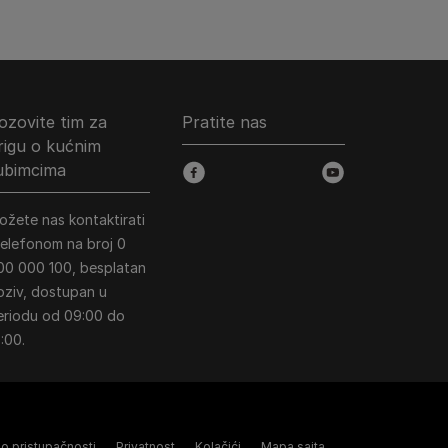
ozovite tim za
Pratite nas
rigu o kućnim
jubimcima
facebook
youtube
ožete nas kontaktirati
 telefonom na broj 0
00 000 100, besplatan
oziv, dostupan u
eriodu od 09:00 do
:00.
 o pristupačnosti
Privatnost
Kolačići
Mapa sajta