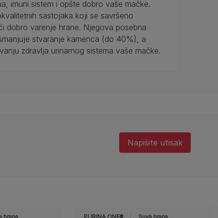
ema, imuni sistem i opšte dobro vaše mačke.
alitetnih sastojaka koji se savršeno
ći dobro varenje hrane. Njegova posebna
o smanjuje stvaranje kamenca (do 40%), a
avanju zdravlja urinarnog sistema vaše mačke.
Napišite utisak
a hrana
PURINA ONE®
Suva hrana