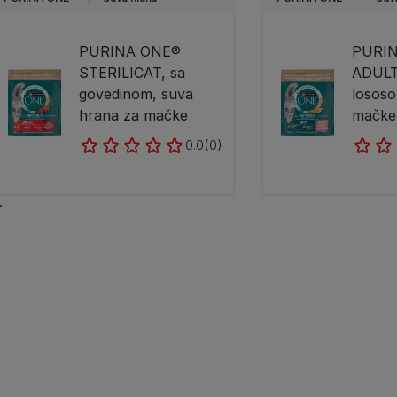
PURINA ONE®
PURI
STERILICAT, sa
ADULT
govedinom, suva
lososo
hrana za mačke
mačke
0.0
(0)