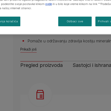
 i podestite svoje postavke klikom
ovde
ili u bilo koje vreme klikom na link ""Podeš
a našoj internet stranici.
Potvrđeno je smanjenje stvaranja kamenca d
Podržava vitalnost vaše mačke zahvaljujući s
nja kolačića
Odbaci sve
Prihvati 
Dokazano je da hrana pomaže u jačanju imuno
Lactobacillus (lactobacilli) — specifičnim funk
Pomaže u održavanju zdravlja kostiju minerali
Prikaži još
Pregled proizvoda
Sastojci i ishran