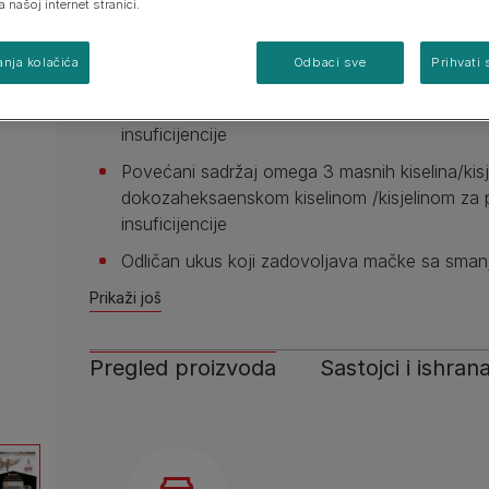
a našoj internet stranici.
Dostupne veličine:
10x85g
nja kolačića
Odbaci sve
Prihvati 
Ograničeni ali visokokvalitetni proteini koji um
organičen sadržaj fosfora koji pomaže u usp
insuficijencije
Povećani sadržaj omega 3 masnih kiselina/kis
dokozaheksaenskom kiselinom /kisjelinom za 
insuficijencije
Odličan ukus koji zadovoljava mačke sa smanj
Prikaži još
Pregled proizvoda
Sastojci i ishran