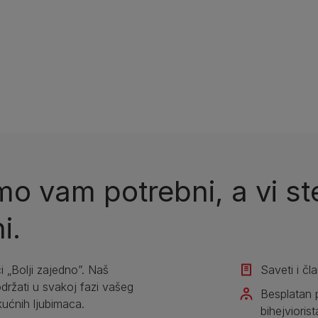
o vam potrebni, a vi ste
i.
i „Bolji zajedno”. Naš
Saveti i čl
žati u svakoj fazi vašeg
Besplatan 
kućnih ljubimaca.
bihejviorist