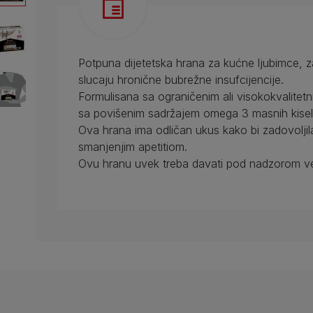
Potpuna dijetetska hrana za kućne ljubimce, 
slucaju hronične bubrežne insufcijencije.
Formulisana sa ograničenim ali visokokvalitet
sa povišenim sadržajem omega 3 masnih kiselin
Ova hrana ima odličan ukus kako bi zadovoljil
smanjenjim apetitiom.
Ovu hranu uvek treba davati pod nadzorom ve