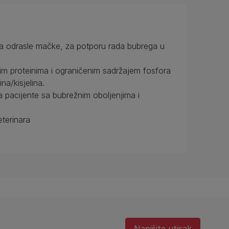
za odrasle mačke, za potporu rada bubrega u
nim proteinima i ograničenim sadržajem fosfora
a/kisjelina.
a pacijente sa bubrežnim oboljenjima i
terinara
Napišite utisak