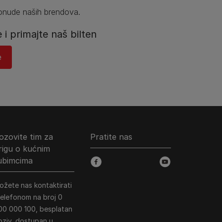
ponude naših brendova.
e i primajte naš bilten
​
ozovite tim za
Pratite nas
rigu o kućnim
jubimcima
facebook
youtube
ožete nas kontaktirati
 telefonom na broj 0
00 000 100, besplatan
oziv, dostupan u