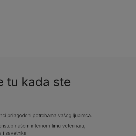
 tu kada ste
anci prilagođeni potrebama vašeg ljubimca.
pristup našem internom timu veterinara,
a i savetnika.