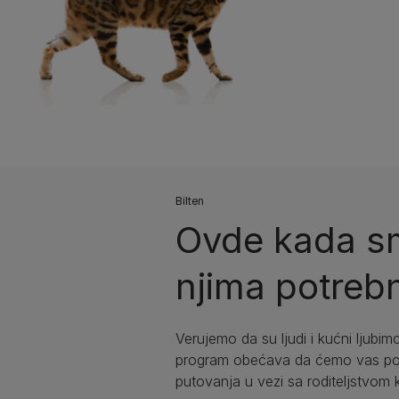
Bilten​
Ovde kada sm
njima potrebn
Verujemo da su ljudi i kućni ljubimc
program obećava da ćemo vas podr
putovanja u vezi sa roditeljstvom 