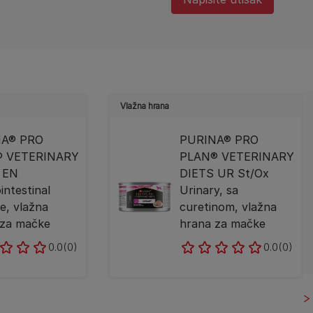
Vlažna hrana
NA® PRO
PURINA® PRO
® VETERINARY
PLAN® VETERINARY
 EN
DIETS UR St/Ox
intestinal
Urinary, sa
e, vlažna
curetinom, vlažna
 za mačke
hrana za mačke
0.0
(0)
0.0
(0)