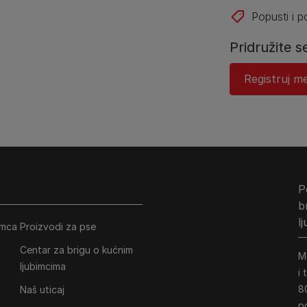
Popusti i 
Pridružite s
Registruj me
P
b
l
imca
Proizvodi za pse
Centar za brigu o kućnim
M
ljubimcima
i
8
Naš uticaj
p