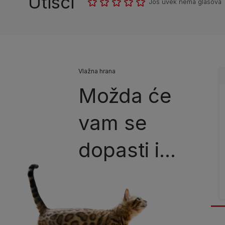
Utisci
Još uvek nema glasova
Vlažna hrana
Možda će
vam se
dopasti i...