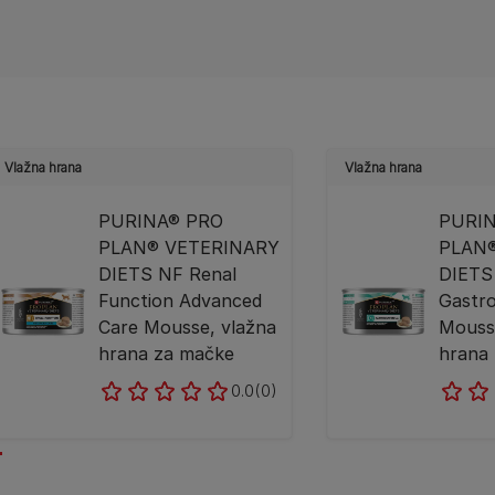
Vlažna hrana
Vlažna hrana
PURINA® PRO
PURI
PLAN® VETERINARY
PLAN
DIETS NF Renal
DIETS
Function Advanced
Gastro
Care Mousse, vlažna
Mouss
hrana za mačke
hrana
0.0
(0)