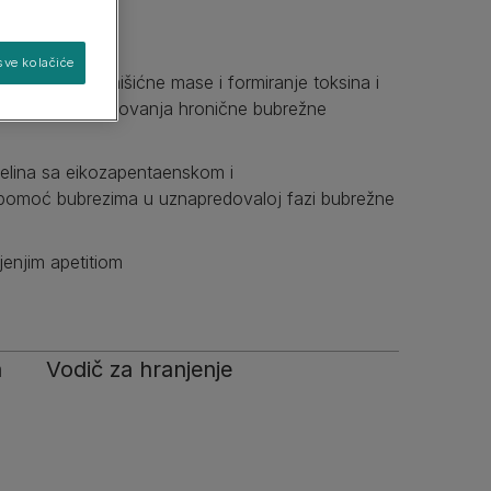
sve kolačiće
anjuju gubitak mišićne mase i formiranje toksina i
Pronađite svog psa
Pronađite svoju mačku
oravanju napredovanja hronične bubrežne
jelina sa eikozapentaenskom i
pomoć bubrezima u uznapredovaloj fazi bubrežne
enjim apetitiom
a
Vodič za hranjenje