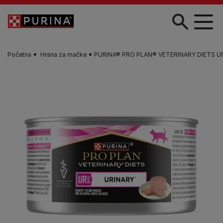
Skip to main content
Početna
Hrana za mačke
PURINA® PRO PLAN® VETERINARY DIETS UR St