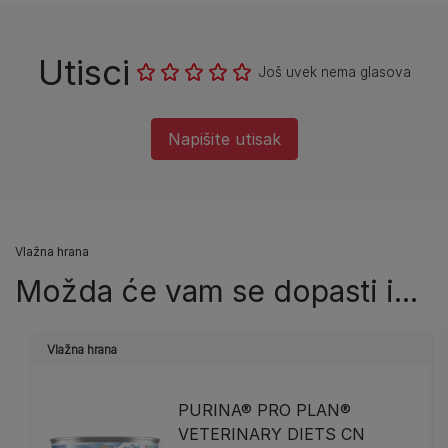
Utisci
Još uvek nema glasova
Napišite utisak
Vlažna hrana
Možda će vam se dopasti i...
Vlažna hrana
PURINA® PRO PLAN®
VETERINARY DIETS CN