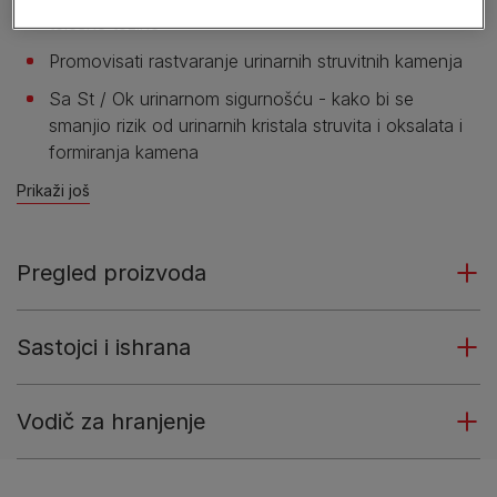
telesne težine
Promovisati rastvaranje urinarnih struvitnih kamenja
Sa St / Ok urinarnom sigurnošću - kako bi se
smanjio rizik od urinarnih kristala struvita i oksalata i
formiranja kamena
Prikaži još
Pregled proizvoda
Sastojci i ishrana
Vodič za hranjenje