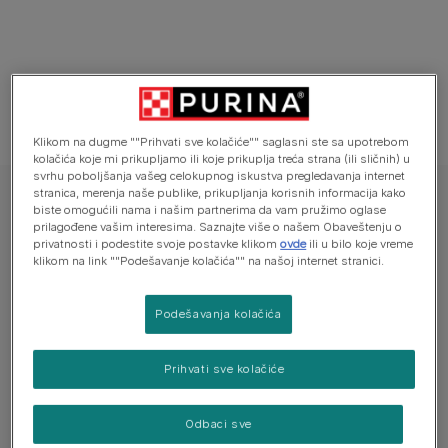
Klikom na dugme ""Prihvati sve kolačiće"" saglasni ste sa upotrebom
kolačića koje mi prikupljamo ili koje prikuplja treća strana (ili sličnih) u
svrhu poboljšanja vašeg celokupnog iskustva pregledavanja internet
stranica, merenja naše publike, prikupljanja korisnih informacija kako
PURINA® PRO PLAN® VETERINARY DIETS UR St/Ox Urinary, sa
biste omogućili nama i našim partnerima da vam pružimo oglase
curetinom, vlažna hrana za mačke
prilagođene vašim interesima. Saznajte više o našem Obaveštenju o
privatnosti i podestite svoje postavke klikom
ovde
ili u bilo koje vreme
PURINA® PRO PLAN® VETERINARY DIETS
klikom na link ""Podešavanje kolačića"" na našoj internet stranici.
UR St/Ox Urinary, sa curetinom, vlažna
hrana za mačke
Podešavanja kolačića
Još uvek nema glasova
Prihvati sve kolačiće
Dostupne veličine:
195g
Odbaci sve
Umerena kalorija koja pomaže u održavanju idealne