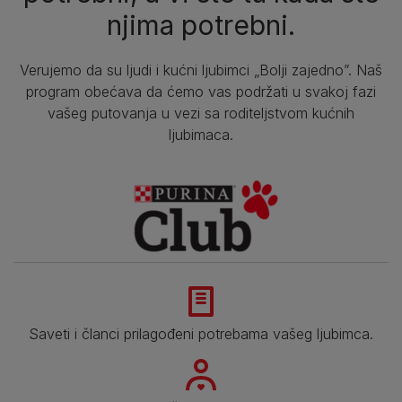
njima potrebni.
Verujemo da su ljudi i kućni ljubimci „Bolji zajedno”. Naš
program obećava da ćemo vas podržati u svakoj fazi
vašeg putovanja u vezi sa roditeljstvom kućnih
ljubimaca.
Saveti i članci prilagođeni potrebama vašeg ljubimca.