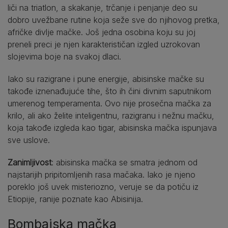
liči na triatlon, a skakanje, trčanje i penjanje deo su
dobro uvežbane rutine koja seže sve do njihovog pretka,
afričke divlje mačke. Još jedna osobina koju su joj
preneli preci je njen karakterističan izgled uzrokovan
slojevima boje na svakoj dlaci.
Iako su razigrane i pune energije, abisinske mačke su
takođe iznenađujuće tihe, što ih čini divnim saputnikom
umerenog temperamenta. Ovo nije prosečna mačka za
krilo, ali ako želite inteligentnu, razigranu i nežnu mačku,
koja takođe izgleda kao tigar, abisinska mačka ispunjava
sve uslove.
Zanimljivost
: abisinska mačka se smatra jednom od
najstarijih pripitomljenih rasa mačaka. Iako je njeno
poreklo još uvek misteriozno, veruje se da potiču iz
Etiopije, ranije poznate kao Abisinija.
Bombajska mačka