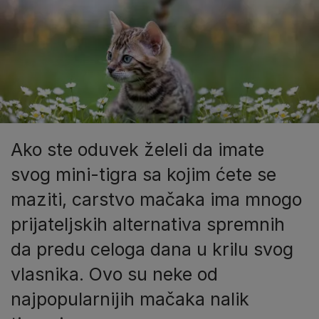
Ako ste oduvek želeli da imate
svog mini-tigra sa kojim ćete se
maziti, carstvo mačaka ima mnogo
prijateljskih alternativa spremnih
da predu celoga dana u krilu svog
vlasnika. Ovo su neke od
najpopularnijih mačaka nalik