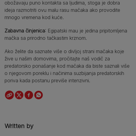
obožavaju puno kontakta sa ljudima, stoga je dobra
ideja razmotriti ovu malu rasu mačaka ako provodite
mnogo vremena kod kuće.
Zabavna činjenica
: Egipatski mau je jedina pripitomljena
mačka sa prirodno tačkastim krznom.
Ako želite da saznate više o divljoj strani mačaka koje
žive u našim domovima, pročitajte naš vodič za
predatorsko ponašanje kod mačaka da biste saznali više
o njegovom poreklu i načinima suzbijanja predatorskih
poriva kada postanu previše intenzivni.
Written by