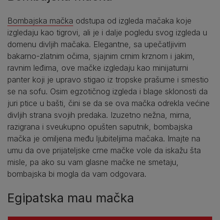
Bombajska mačka
odstupa od izgleda mačaka koje
izgledaju kao tigrovi, ali je i dalje pogledu svog izgleda u
domenu divljih mačaka. Elegantne, sa upečatljivim
bakarno-zlatnim očima, sjajnim crnim krznom i jakim,
ravnim leđima, ove mačke izgledaju kao minijaturni
panter koji je upravo stigao iz tropske prašume i smestio
se na sofu. Osim egzotičnog izgleda i blage sklonosti da
juri ptice u bašti, čini se da se ova mačka odrekla većine
divljih strana svojih predaka. Izuzetno nežna, mirna,
razigrana i sveukupno opušten saputnik, bombajska
mačka je omiljena među ljubiteljima mačaka. Imajte na
umu da ove prijateljske crne mačke vole da iskažu šta
misle, pa ako su vam glasne mačke ne smetaju,
bombajska bi mogla da vam odgovara.
Egipatska mau mačka