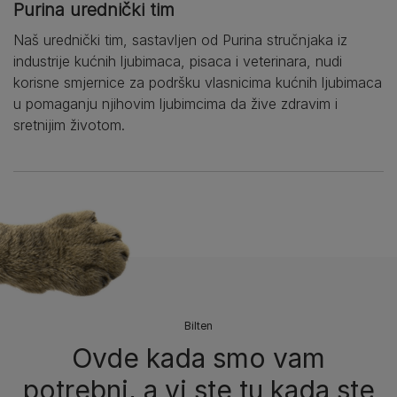
Purina urednički tim
Naš urednički tim, sastavljen od Purina stručnjaka iz
industrije kućnih ljubimaca, pisaca i veterinara, nudi
korisne smjernice za podršku vlasnicima kućnih ljubimaca
u pomaganju njihovim ljubimcima da žive zdravim i
sretnijim životom.
Bilten​
Ovde kada smo vam
potrebni, a vi ste tu kada ste