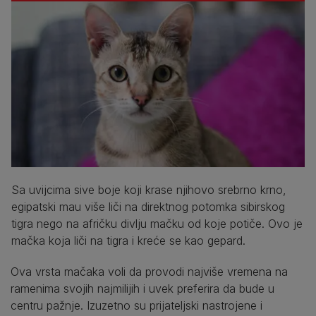
Sa uvijcima sive boje koji krase njihovo srebrno krno,
egipatski mau više liči na direktnog potomka sibirskog
tigra nego na afričku divlju mačku od koje potiče. Ovo je
mačka koja liči na tigra i kreće se kao gepard.
Ova vrsta mačaka voli da provodi najviše vremena na
ramenima svojih najmilijih i uvek preferira da bude u
centru pažnje. Izuzetno su prijateljski nastrojene i