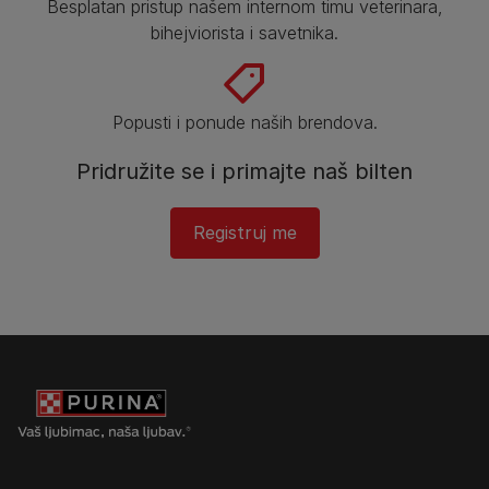
Besplatan pristup našem internom timu veterinara,
bihejviorista i savetnika.
Popusti i ponude naših brendova.
Pridružite se i primajte naš bilten
Registruj me​