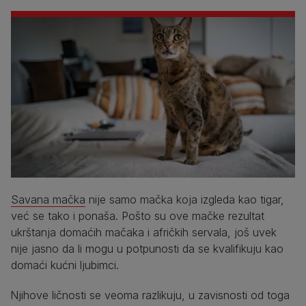
Savana mačka
nije samo mačka koja izgleda kao tigar,
već se tako i ponaša. Pošto su ove mačke rezultat
ukrštanja domaćih mačaka i afričkih servala, još uvek
nije jasno da li mogu u potpunosti da se kvalifikuju kao
domaći kućni ljubimci.
Njihove ličnosti se veoma razlikuju, u zavisnosti od toga