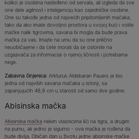
koliko je osobina nasleđeno od servala, ali izgleda da sve
one dele agilnost i inteligenciju kao zajedničke osobine.
One su takođe jedna od najvećih pripitomljenih mačaka,
tako da ako imate dovoljno prostora u svojoj kući i volite
mačke nalik tigrovima, savana bi mogla da bude prava
mačka za vas. Imajte na umu da su one prilično
neuobičajene i da ćete morati da se oslonite na
uzgajivača za informacije o njenoj ličnosti i potrebama
nege.
Zabavna činjenica
: Arkturus Aldebaran Pauers je bio
jedna od najviših savana mačaka u istoriji, sa
zapanjujućih 48,8 cm u starosti od samo dve godine.
Abisinska mačka
Abisinska mačka
nekim vlasnicima liči na tigra, a drugim
na pumu, ali jedno je sigurno - ova mačka je rođena da
bude divlja. Običan dan u životu jedne abisinske mačke