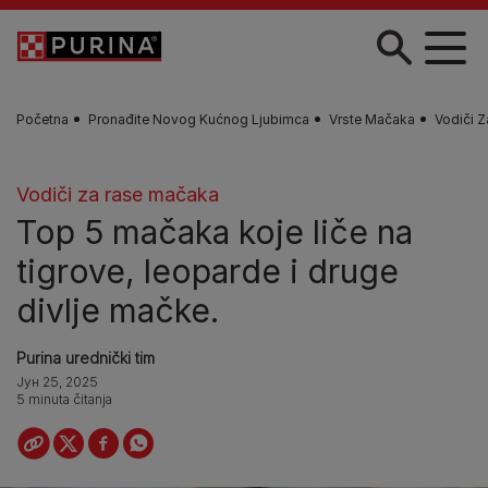
Skip to main content
Početna
Pronađite Novog Kućnog Ljubimca
Vrste Mačaka
Vodiči 
Vodiči za rase mačaka
Top 5 mačaka koje liče na
tigrove, leoparde i druge
divlje mačke.
Purina urednički tim
Јун 25, 2025
5 minuta čitanja