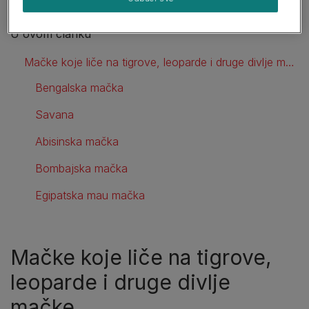
U ovom članku
Mačke koje liče na tigrove, leoparde i druge divlje mačke
Bengalska mačka
Savana
Abisinska mačka
Bombajska mačka
Egipatska mau mačka
Mačke koje liče na tigrove,
leoparde i druge divlje
mačke