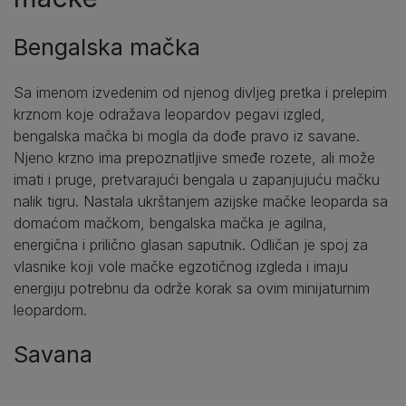
Bengalska mačka
Sa imenom izvedenim od njenog divljeg pretka i prelepim
krznom koje odražava leopardov pegavi izgled,
bengalska mačka bi mogla da dođe pravo iz savane.
Njeno krzno ima prepoznatljive smeđe rozete, ali može
imati i pruge, pretvarajući bengala u zapanjujuću mačku
nalik tigru. Nastala ukrštanjem azijske mačke leoparda sa
domaćom mačkom, bengalska mačka je agilna,
energična i prilično glasan saputnik. Odličan je spoj za
vlasnike koji vole mačke egzotičnog izgleda i imaju
energiju potrebnu da održe korak sa ovim minijaturnim
leopardom.
Savana