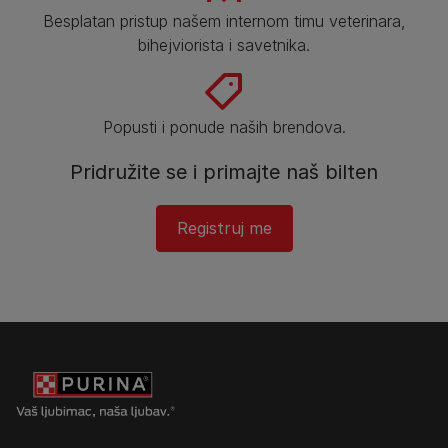
Besplatan pristup našem internom timu veterinara,
bihejviorista i savetnika.
Popusti i ponude naših brendova.
Pridružite se i primajte naš bilten
Registruj me​