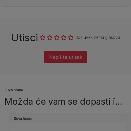
Utisci
Još uvek nema glasova
Napišite utisak
Suva hrana
Možda će vam se dopasti i...
Suva hrana