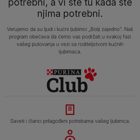
potrebni, a vi ste tu kada ste
njima potrebni.
Verujemo da su ljudi i kućni ljubimci „Bolji zajedno”. Naš
program obećava da ćemo vas podržati u svakoj fazi
vašeg putovanja u vezi sa roditeljstvom kućnih
ljubimaca.
Saveti i članci prilagođeni potrebama vašeg ljubimca.