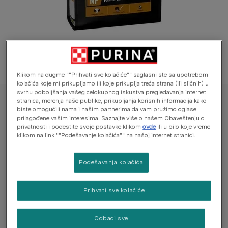
Klikom na dugme ""Prihvati sve kolačiće"" saglasni ste sa upotrebom
kolačića koje mi prikupljamo ili koje prikuplja treća strana (ili sličnih) u
svrhu poboljšanja vašeg celokupnog iskustva pregledavanja internet
stranica, merenja naše publike, prikupljanja korisnih informacija kako
PURINA® PRO PLAN® VETERINARY DIETS NF Renal Function, suva
biste omogućili nama i našim partnerima da vam pružimo oglase
hrana za pse
prilagođene vašim interesima. Saznajte više o našem Obaveštenju o
PURINA® PRO PLAN® VETERINARY DIETS
privatnosti i podestite svoje postavke klikom
ovde
ili u bilo koje vreme
klikom na link ""Podešavanje kolačića"" na našoj internet stranici.
NF Renal Function, suva hrana za pse
Podešavanja kolačića
Još uvek nema glasova
Dostupne veličine:
3kg
12kg
Prihvati sve kolačiće
Smanjenje stvaranja cistina i uratnog kamena sa
Odbaci sve
svojstvima alkalizovanja urina i niskim nivoom