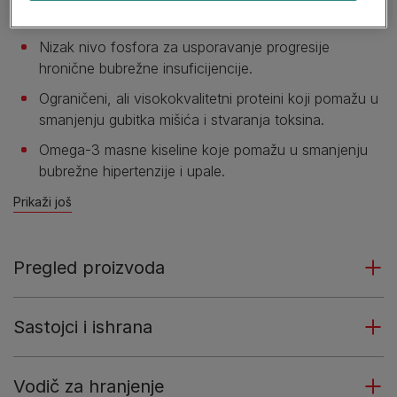
proteina.
Nizak nivo fosfora za usporavanje progresije
hronične bubrežne insuficijencije.
Ograničeni, ali visokokvalitetni proteini koji pomažu u
smanjenju gubitka mišića i stvaranja toksina.
Omega-3 masne kiseline koje pomažu u smanjenju
bubrežne hipertenzije i upale.
Prikaži još
Pregled proizvoda
Sastojci i ishrana
Vodič za hranjenje