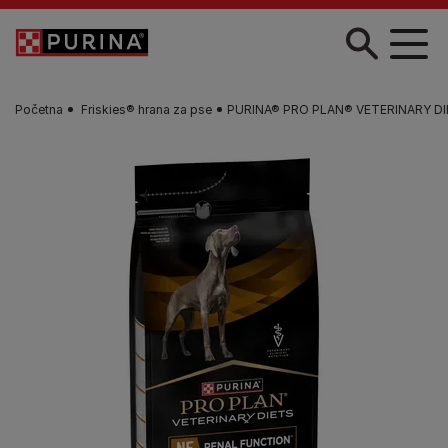
Skip to main content
Početna
Friskies® hrana za pse​
PURINA® PRO PLAN® VETERINARY DIETS