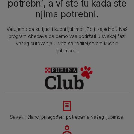
potrebni, a vi ste tu kada ste
njima potrebni.
Verujemo da su ljudi i kućni ljubimci „Bolji zajedno”. Naš
program obećava da ćemo vas podržati u svakoj fazi
vašeg putovanja u vezi sa roditeljstvom kućnih
ljubimaca.
Saveti i članci prilagođeni potrebama vašeg ljubimca.