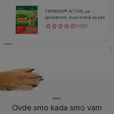
FRISKIES® ACTIVE, sa
govedinom, suva hrana za pse
0.0
(0)
Bilten​
Ovde smo kada smo vam