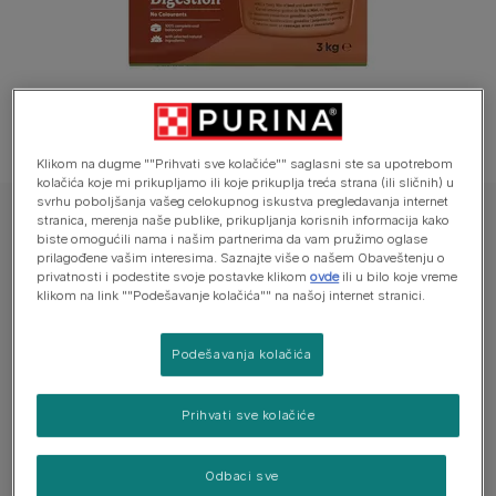
Klikom na dugme ""Prihvati sve kolačiće"" saglasni ste sa upotrebom
kolačića koje mi prikupljamo ili koje prikuplja treća strana (ili sličnih) u
svrhu poboljšanja vašeg celokupnog iskustva pregledavanja internet
stranica, merenja naše publike, prikupljanja korisnih informacija kako
FRISKIES®, suva hrana za pse
biste omogućili nama i našim partnerima da vam pružimo oglase
FRISKIES® DIGESTION, sa govedinom,
prilagođene vašim interesima. Saznajte više o našem Obaveštenju o
privatnosti i podestite svoje postavke klikom
ovde
ili u bilo koje vreme
jagnjetinom i cikorijom, suva hrana za pse
klikom na link ""Podešavanje kolačića"" na našoj internet stranici.
Još uvek nema glasova
Podešavanja kolačića
Dostupne veličine:
3kg
9kg
Prihvati sve kolačiće
100% potpuna i izbalansirana suva hrana za odrasle
pse
Odbaci sve