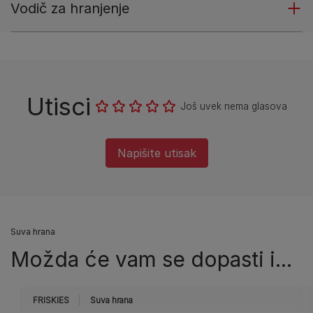
Vodič za hranjenje
Utisci
Još uvek nema glasova
Napišite utisak
Suva hrana
Možda će vam se dopasti i...
FRISKIES
Suva hrana