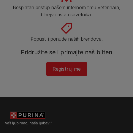
Besplatan pristup našem internom timu veterinara,
bihejviorista i savetnika.
Popusti i ponude naših brendova.
Pridružite se i primajte naš bilten
Registruj me​