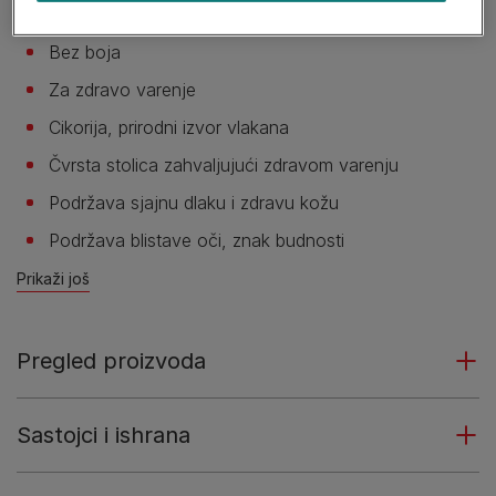
Sa odabranim prirodnim sastojcima
Bez boja
Za zdravo varenje
Cikorija, prirodni izvor vlakana
Čvrsta stolica zahvaljujući zdravom varenju
Podržava sjajnu dlaku i zdravu kožu
Podržava blistave oči, znak budnosti
Prikaži još
Pregled proizvoda
Sastojci i ishrana