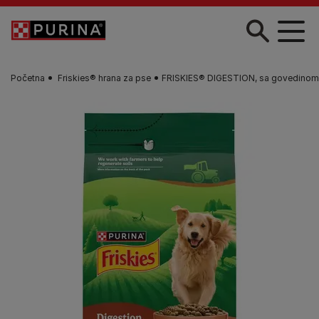
Skip to main content
Početna
Friskies® hrana za pse​
FRISKIES® DIGESTION, sa govedinom, j