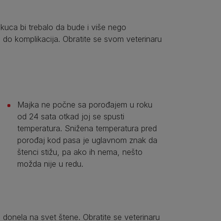
kuca bi trebalo da bude i više nego
o komplikacija. Obratite se svom veterinaru
Majka ne počne sa porođajem u roku
od 24 sata otkad joj se spusti
temperatura. Snižena temperatura pred
porođaj kod pasa je uglavnom znak da
štenci stižu, pa ako ih nema, nešto
možda nije u redu.
donela na svet štene. Obratite se veterinaru