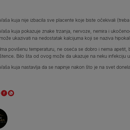
Vaša kuja nije izbacila sve placente koje biste očekivali (treba
Vaša kuja pokazuje znake trzanja, nervoze, nemira i ukočeno
može ukazivati na nedostatak kalcijuma koji se naziva hipokal
Ima povišenu temperaturu, ne oseća se dobro i nema apetit, b
štence. Bilo šta od ovog može da ukazuje na neku infekciju u 
Vaša kuja nastavlja da se napinje nakon što je na svet donel