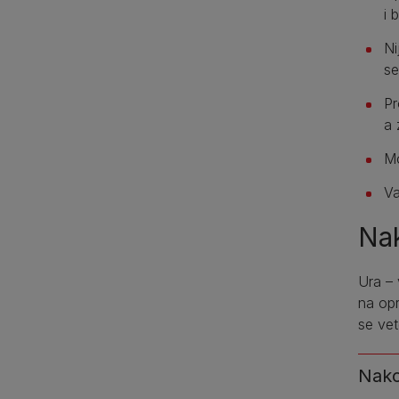
i 
Ni
se
Pr
a 
Mo
Va
Nak
Ura – 
na op
se vet
Nako