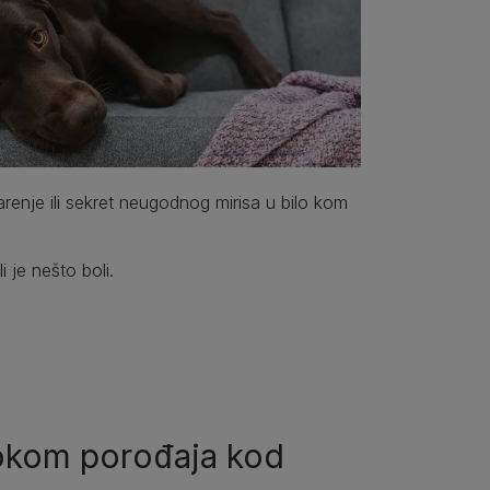
arenje ili sekret neugodnog mirisa u bilo kom
 je nešto boli.
okom porođaja kod