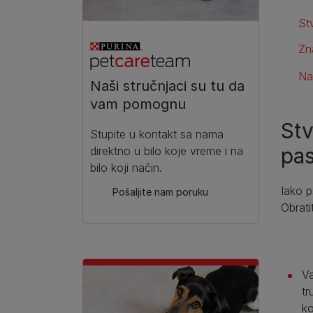
St
Zn
Na
Naši stručnjaci su tu da
vam pomognu
Stv
Stupite u kontakt sa nama
pa
direktno u bilo koje vreme i na
bilo koji način.
Iako p
Pošaljite nam poruku
Obrati
Va
tr
ko