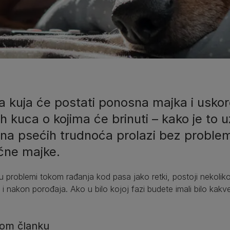
 kuja će postati ponosna majka i uskoro
h kuca o kojima će brinuti – kako je to u
ina psećih trudnoća prolazi bez problem
ične majke.
u problemi tokom rađanja kod pasa jako retki, postoji nekoliko
i nakon porođaja. Ako u bilo kojoj fazi budete imali bilo kakv
om članku