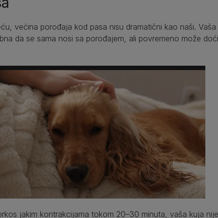
sa
ću, većina porođaja kod pasa nisu dramatični kao naši. Vaša 
bna da se sama nosi sa porođajem, ali povremeno može doći d
rkos jakim kontrakcijama tokom 20–30 minuta, vaša kuja nije 