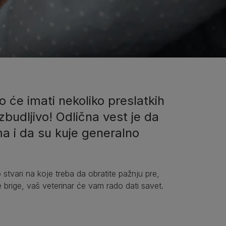
 će imati nekoliko preslatkih
zbudljivo! Odlična vest je da
a i da su kuje generalno
 stvari na koje treba da obratite pažnju pre,
e brige, vaš veterinar će vam rado dati savet.