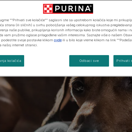
ugme ""Prihvati sve kolačiće"" saglasni ste sa upotrebom kolačića koje mi prikuplja
eća strana (ili sličnih) u svrhu poboljšanja vašeg celokupnog iskustva pregledavanja
erenja naše publike, prikupljanja korisnih informacija kako biste omogućili nama i 
da vam pružimo oglase prilagođene vašim interesima. Saznajte više o našem Obav
 i podestite svoje postavke klikom
ovde
ili u bilo koje vreme klikom na link ""Podeš
a našoj internet stranici.
nja kolačića
Odbaci sve
Prihvati 