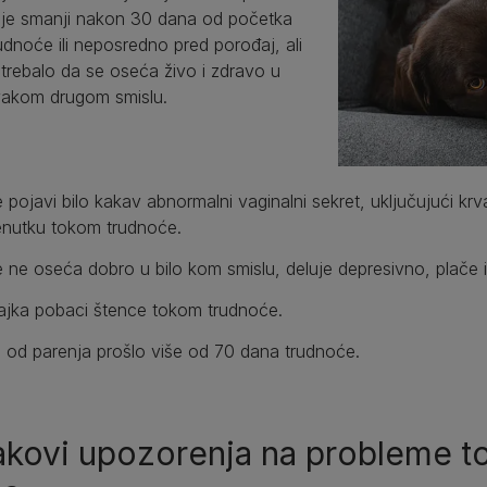
je smanji nakon 30 dana od početka
udnoće ili neposredno pred porođaj, ali
 trebalo da se oseća živo i zdravo u
vakom drugom smislu.
 pojavi bilo kakav abnormalni vaginalni sekret, uključujući krv
enutku tokom trudnoće.
 ne oseća dobro u bilo kom smislu, deluje depresivno, plače ili
jka pobaci štence tokom trudnoće.
 od parenja prošlo više od 70 dana trudnoće.
akovi upozorenja na probleme t