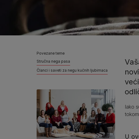
Povezane teme
Vaša
Stručna nega pasa
novi
Članci i saveti za negu kućnih ljubimaca
već
odl
Iako s
tokom 
U ov