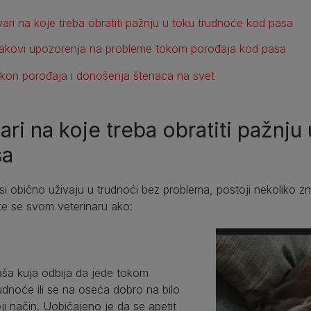
vari na koje treba obratiti pažnju u toku trudnoće kod pasa
akovi upozorenja na probleme tokom porođaja kod pasa
kon porođaja i donošenja štenaca na svet
ari na koje treba obratiti pažnj
sa
si obično uživaju u trudnoći bez problema, postoji nekoliko z
te se svom veterinaru ako:
ša kuja odbija da jede tokom
udnoće ili se na oseća dobro na bilo
ji način. Uobičajeno je da se apetit