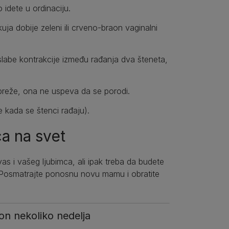
 idete u ordinaciju.
uja dobije zeleni ili crveno-braon vaginalni
.
slabe kontrakcije između rađanja dva šteneta,
apreže, ona ne uspeva da se porodi.
je kada se štenci rađaju).
ca na svet
as i vašeg ljubimca, ali ipak treba da budete
 Posmatrajte ponosnu novu mamu i obratite
n nekoliko nedelja