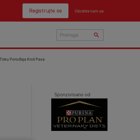
Header top
Registrujte se
Obratite nam se
U Toku Porođaja Kod Pasa
ama
ku
Sponzorisano od
ama