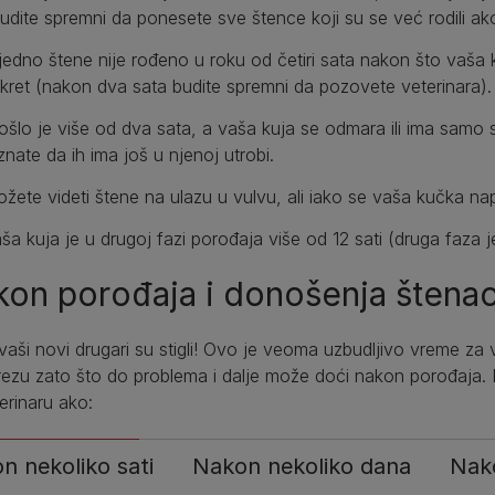
budite spremni da ponesete sve štence koji su se već rodili ako
jedno štene nije rođeno u roku od četiri sata nakon što vaša k
kret (nakon dva sata budite spremni da pozovete veterinara)
ošlo je više od dva sata, a vaša kuja se odmara ili ima samo 
znate da ih ima još u njenoj utrobi.
žete videti štene na ulazu u vulvu, ali iako se vaša kučka n
ša kuja je u drugoj fazi porođaja više od 12 sati (druga faza 
on porođaja i donošenja štena
vaši novi drugari su stigli! Ovo je veoma uzbudljivo vreme za v
rezu zato što do problema i dalje može doći nakon porođaja.
erinaru ako:
n nekoliko sati
Nakon nekoliko dana
Nako