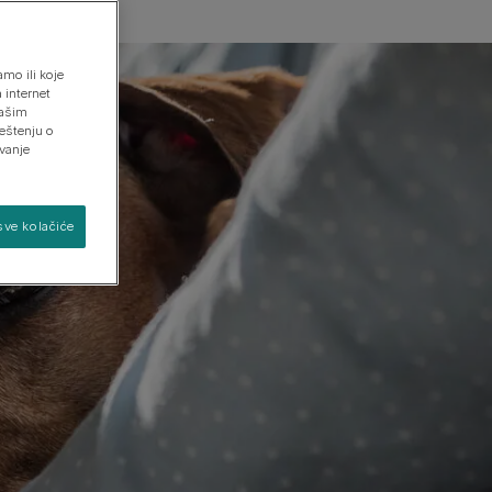
mo ili koje
Pronađite svog psa
Pronađite svoju mačku
 internet
našim
eštenju o
avanje
sve kolačiće