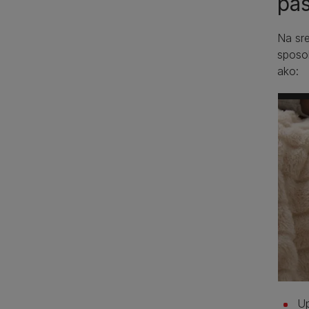
pa
Na sre
sposo
ako:
Up