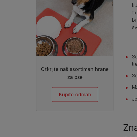
ku
tr
bi
s
Se
tr
Otkrijte naš asortiman hrane
Se
za pse
Ma
Kupite odmah
Je
Zn