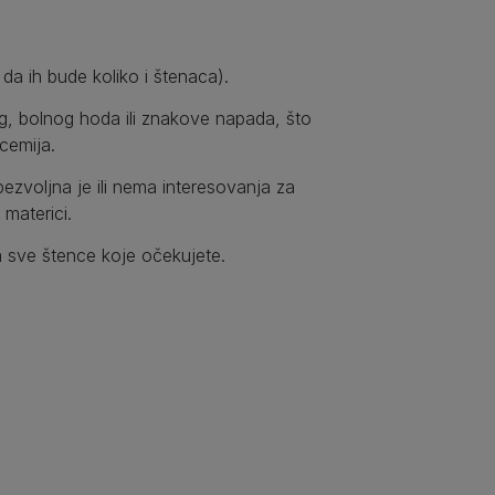
 da ih bude koliko i štenaca).
g, bolnog hoda ili znakove napada, što
cemija.
ezvoljna je ili nema interesovanja za
materici.
a sve štence koje očekujete.